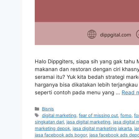
Halo Dippgiters, siapa sih yang gak tahu
makanan dan restoran dengan ciri khasny
seramai itu? Yuk kita bedah strategi mar
harganya bisa dikatakan lebih terjangka
seperti contoh pada menu yang …
Read 
Bisnis
digital marketing
,
fear of missing out
,
fomo
,
fo
singkatan dari
,
jasa digital marketing
,
jasa digital
marketing depok
,
jasa digital marketing jakarta
,
ja
jasa facebook ads bogor
,
jasa facebook ads dep