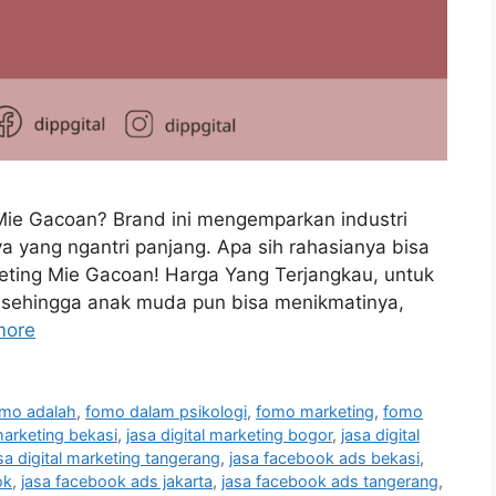
 Mie Gacoan? Brand ini mengemparkan industri
a yang ngantri panjang. Apa sih rahasianya bisa
keting Mie Gacoan! Harga Yang Terjangkau, untuk
u sehingga anak muda pun bisa menikmatinya,
more
mo adalah
,
fomo dalam psikologi
,
fomo marketing
,
fomo
 marketing bekasi
,
jasa digital marketing bogor
,
jasa digital
sa digital marketing tangerang
,
jasa facebook ads bekasi
,
ok
,
jasa facebook ads jakarta
,
jasa facebook ads tangerang
,