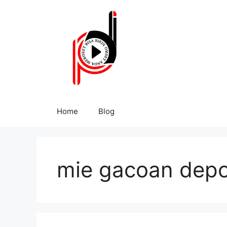
Home
Blog
mie gacoan dep