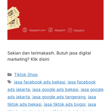
Sekian dan terimakasih. Butuh jasa digital
marketing? Klik disini
Tiktok Shop
jasa facebook ads bekasi
,
jasa facebook
ads jakarta
,
jasa google ads bekasi
,
jasa google
ads jakarta
,
jasa google ads tangerang
,
jasa
tiktok ads bekasi
,
jasa tiktok ads bogor
,
jasa