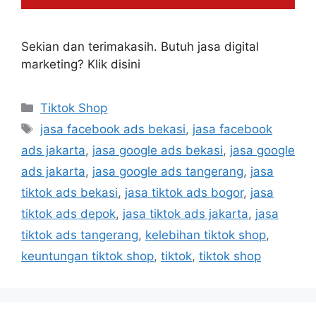
Sekian dan terimakasih. Butuh jasa digital
marketing? Klik disini
Tiktok Shop
jasa facebook ads bekasi
,
jasa facebook
ads jakarta
,
jasa google ads bekasi
,
jasa google
ads jakarta
,
jasa google ads tangerang
,
jasa
tiktok ads bekasi
,
jasa tiktok ads bogor
,
jasa
tiktok ads depok
,
jasa tiktok ads jakarta
,
jasa
tiktok ads tangerang
,
kelebihan tiktok shop
,
keuntungan tiktok shop
,
tiktok
,
tiktok shop