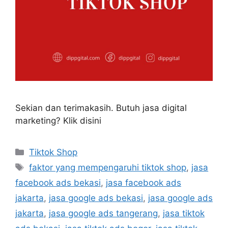
Sekian dan terimakasih. Butuh jasa digital
marketing? Klik disini
Tiktok Shop
faktor yang mempengaruhi tiktok shop
,
jasa
facebook ads bekasi
,
jasa facebook ads
jakarta
,
jasa google ads bekasi
,
jasa google ads
jakarta
,
jasa google ads tangerang
,
jasa tiktok