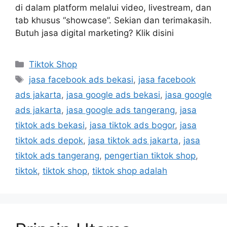
di dalam platform melalui video, livestream, dan
tab khusus “showcase”. Sekian dan terimakasih.
Butuh jasa digital marketing? Klik disini
Tiktok Shop
jasa facebook ads bekasi
,
jasa facebook
ads jakarta
,
jasa google ads bekasi
,
jasa google
ads jakarta
,
jasa google ads tangerang
,
jasa
tiktok ads bekasi
,
jasa tiktok ads bogor
,
jasa
tiktok ads depok
,
jasa tiktok ads jakarta
,
jasa
tiktok ads tangerang
,
pengertian tiktok shop
,
tiktok
,
tiktok shop
,
tiktok shop adalah