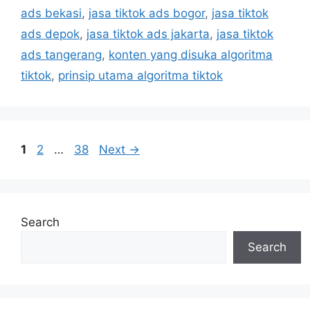
ads bekasi
,
jasa tiktok ads bogor
,
jasa tiktok
ads depok
,
jasa tiktok ads jakarta
,
jasa tiktok
ads tangerang
,
konten yang disuka algoritma
tiktok
,
prinsip utama algoritma tiktok
1
2
…
38
Next
→
Search
Search