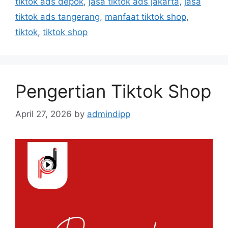
tiktok ads depok
,
jasa tiktok ads jakarta
,
jasa
tiktok ads tangerang
,
manfaat tiktok shop
,
tiktok
,
tiktok shop
Pengertian Tiktok Shop
April 27, 2026
by
admindipp