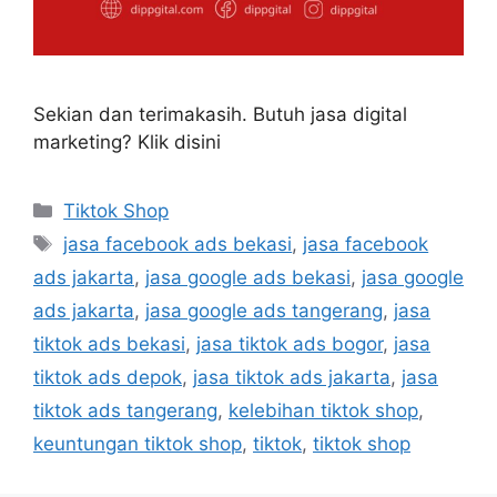
Sekian dan terimakasih. Butuh jasa digital
marketing? Klik disini
Tiktok Shop
jasa facebook ads bekasi
,
jasa facebook
ads jakarta
,
jasa google ads bekasi
,
jasa google
ads jakarta
,
jasa google ads tangerang
,
jasa
tiktok ads bekasi
,
jasa tiktok ads bogor
,
jasa
tiktok ads depok
,
jasa tiktok ads jakarta
,
jasa
tiktok ads tangerang
,
kelebihan tiktok shop
,
keuntungan tiktok shop
,
tiktok
,
tiktok shop