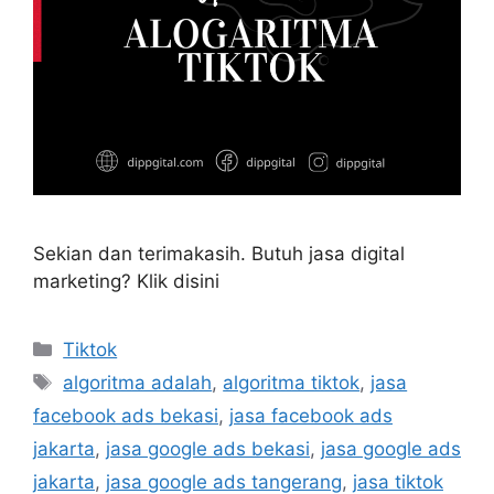
Sekian dan terimakasih. Butuh jasa digital
marketing? Klik disini
Tiktok
algoritma adalah
,
algoritma tiktok
,
jasa
facebook ads bekasi
,
jasa facebook ads
jakarta
,
jasa google ads bekasi
,
jasa google ads
jakarta
,
jasa google ads tangerang
,
jasa tiktok