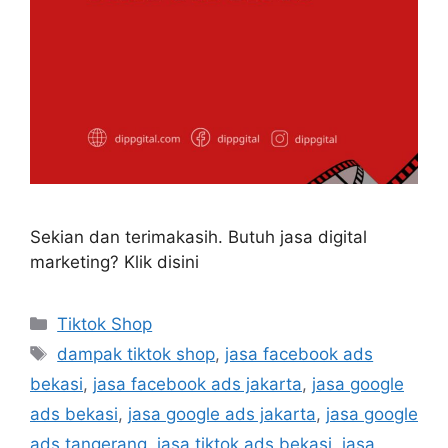
Sekian dan terimakasih. Butuh jasa digital
marketing? Klik disini
Tiktok Shop
dampak tiktok shop
,
jasa facebook ads
bekasi
,
jasa facebook ads jakarta
,
jasa google
ads bekasi
,
jasa google ads jakarta
,
jasa google
ads tangerang
,
jasa tiktok ads bekasi
,
jasa