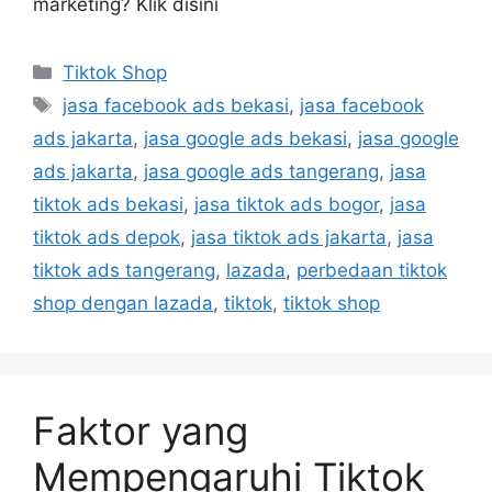
marketing? Klik disini
Tiktok Shop
jasa facebook ads bekasi
,
jasa facebook
ads jakarta
,
jasa google ads bekasi
,
jasa google
ads jakarta
,
jasa google ads tangerang
,
jasa
tiktok ads bekasi
,
jasa tiktok ads bogor
,
jasa
tiktok ads depok
,
jasa tiktok ads jakarta
,
jasa
tiktok ads tangerang
,
lazada
,
perbedaan tiktok
shop dengan lazada
,
tiktok
,
tiktok shop
Faktor yang
Mempengaruhi Tiktok