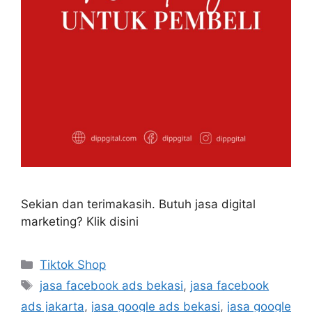
Sekian dan terimakasih. Butuh jasa digital
marketing? Klik disini
Tiktok Shop
jasa facebook ads bekasi
,
jasa facebook
ads jakarta
,
jasa google ads bekasi
,
jasa google