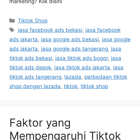
marketing? Klik disini
Tiktok Shop
jasa facebook ads bekasi
,
jasa facebook
ads jakarta
,
jasa google ads bekasi
,
jasa google
ads jakarta
,
jasa google ads tangerang
,
jasa
tiktok ads bekasi
,
jasa tiktok ads bogor
,
jasa
tiktok ads depok
,
jasa tiktok ads jakarta
,
jasa
tiktok ads tangerang
,
lazada
,
perbedaan tiktok
shop dengan lazada
,
tiktok
,
tiktok shop
Faktor yang
Mempengaruhi Tiktok