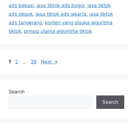
ads bekasi
,
jasa tiktok ads bogor
,
jasa tiktok
ads depok
,
jasa tiktok ads jakarta
,
jasa tiktok
ads tangerang
,
konten yang disuka algoritma
tiktok
,
prinsip utama algoritma tiktok
1
2
…
38
Next
→
Search
Search