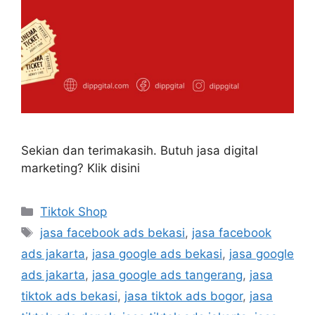
Sekian dan terimakasih. Butuh jasa digital
marketing? Klik disini
Tiktok Shop
jasa facebook ads bekasi
,
jasa facebook
ads jakarta
,
jasa google ads bekasi
,
jasa google
ads jakarta
,
jasa google ads tangerang
,
jasa
tiktok ads bekasi
,
jasa tiktok ads bogor
,
jasa