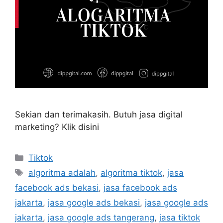
Sekian dan terimakasih. Butuh jasa digital
marketing? Klik disini
Tiktok
algoritma adalah
,
algoritma tiktok
,
jasa
facebook ads bekasi
,
jasa facebook ads
jakarta
,
jasa google ads bekasi
,
jasa google ads
jakarta
,
jasa google ads tangerang
,
jasa tiktok