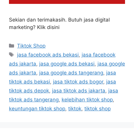
Sekian dan terimakasih. Butuh jasa digital
marketing? Klik disini
Tiktok Shop
jasa facebook ads bekasi
,
jasa facebook
ads jakarta
,
jasa google ads bekasi
,
jasa google
ads jakarta
,
jasa google ads tangerang
,
jasa
tiktok ads bekasi
,
jasa tiktok ads bogor
,
jasa
tiktok ads depok
,
jasa tiktok ads jakarta
,
jasa
tiktok ads tangerang
,
kelebihan tiktok shop
,
keuntungan tiktok shop
,
tiktok
,
tiktok shop