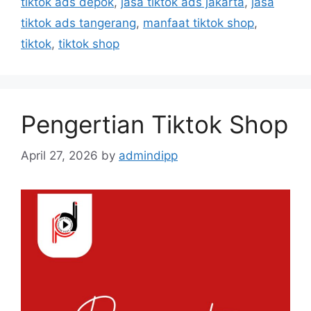
tiktok ads depok
,
jasa tiktok ads jakarta
,
jasa
tiktok ads tangerang
,
manfaat tiktok shop
,
tiktok
,
tiktok shop
Pengertian Tiktok Shop
April 27, 2026
by
admindipp