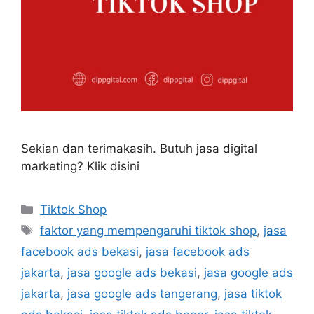
Sekian dan terimakasih. Butuh jasa digital
marketing? Klik disini
Tiktok Shop
faktor yang mempengaruhi tiktok shop
,
jasa
facebook ads bekasi
,
jasa facebook ads
jakarta
,
jasa google ads bekasi
,
jasa google ads
jakarta
,
jasa google ads tangerang
,
jasa tiktok