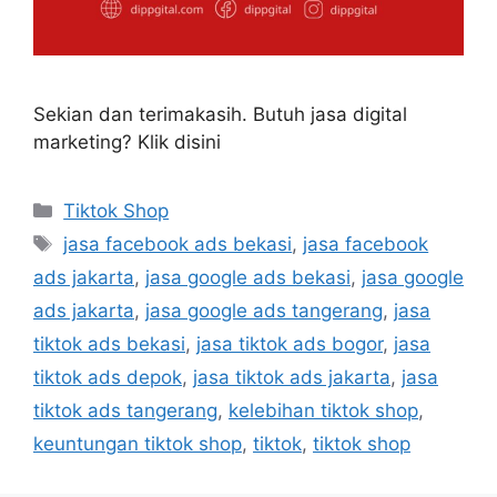
Sekian dan terimakasih. Butuh jasa digital
marketing? Klik disini
Tiktok Shop
jasa facebook ads bekasi
,
jasa facebook
ads jakarta
,
jasa google ads bekasi
,
jasa google
ads jakarta
,
jasa google ads tangerang
,
jasa
tiktok ads bekasi
,
jasa tiktok ads bogor
,
jasa
tiktok ads depok
,
jasa tiktok ads jakarta
,
jasa
tiktok ads tangerang
,
kelebihan tiktok shop
,
keuntungan tiktok shop
,
tiktok
,
tiktok shop