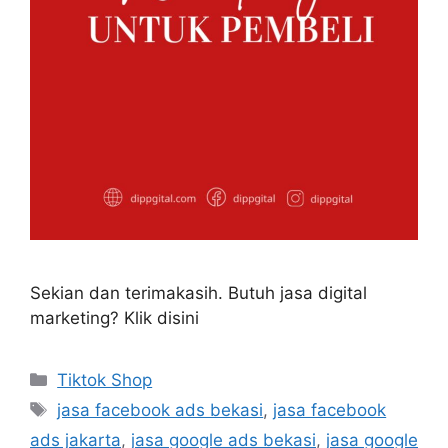
Sekian dan terimakasih. Butuh jasa digital
marketing? Klik disini
Tiktok Shop
jasa facebook ads bekasi
,
jasa facebook
ads jakarta
,
jasa google ads bekasi
,
jasa google