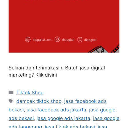
Sekian dan terimakasih. Butuh jasa digital
marketing? Klik disini
Tiktok Shop
dampak tiktok shop
,
jasa facebook ads
bekasi
,
jasa facebook ads jakarta
,
jasa google
ads bekasi
,
jasa google ads jakarta
,
jasa google
ads tangerang
,
jasa tiktok ads bekasi
,
jasa