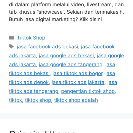
di dalam platform melalui video, livestream, dan
tab khusus “showcase”. Sekian dan terimakasih.
Butuh jasa digital marketing? Klik disini
Tiktok Shop
jasa facebook ads bekasi
,
jasa facebook
ads jakarta
,
jasa google ads bekasi
,
jasa google
ads jakarta
,
jasa google ads tangerang
,
jasa
tiktok ads bekasi
,
jasa tiktok ads bogor
,
jasa
tiktok ads depok
,
jasa tiktok ads jakarta
,
jasa
tiktok ads tangerang
,
pengertian tiktok shop
,
tiktok
,
tiktok shop
,
tiktok shop adalah