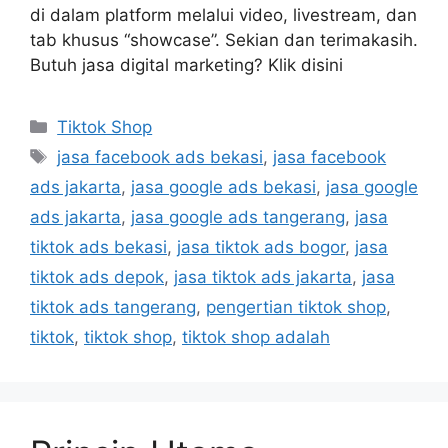
di dalam platform melalui video, livestream, dan
tab khusus “showcase”. Sekian dan terimakasih.
Butuh jasa digital marketing? Klik disini
Tiktok Shop
jasa facebook ads bekasi
,
jasa facebook
ads jakarta
,
jasa google ads bekasi
,
jasa google
ads jakarta
,
jasa google ads tangerang
,
jasa
tiktok ads bekasi
,
jasa tiktok ads bogor
,
jasa
tiktok ads depok
,
jasa tiktok ads jakarta
,
jasa
tiktok ads tangerang
,
pengertian tiktok shop
,
tiktok
,
tiktok shop
,
tiktok shop adalah