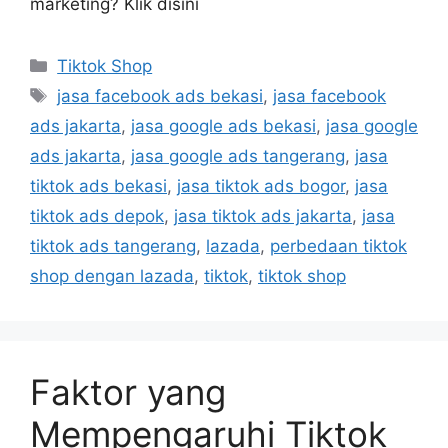
marketing? Klik disini
Tiktok Shop
jasa facebook ads bekasi
,
jasa facebook
ads jakarta
,
jasa google ads bekasi
,
jasa google
ads jakarta
,
jasa google ads tangerang
,
jasa
tiktok ads bekasi
,
jasa tiktok ads bogor
,
jasa
tiktok ads depok
,
jasa tiktok ads jakarta
,
jasa
tiktok ads tangerang
,
lazada
,
perbedaan tiktok
shop dengan lazada
,
tiktok
,
tiktok shop
Faktor yang
Mempengaruhi Tiktok