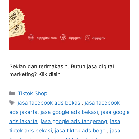
Sekian dan terimakasih. Butuh jasa digital
marketing? Klik disini
Tiktok Shop
jasa facebook ads bekasi
,
jasa facebook
ads jakarta
,
jasa google ads bekasi
,
jasa google
ads jakarta
,
jasa google ads tangerang
,
jasa
tiktok ads bekasi
,
jasa tiktok ads bogor
,
jasa