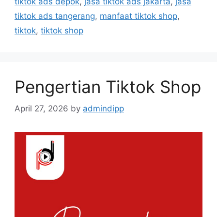
tiktok ads depok
,
jasa tiktok ads jakarta
,
jasa
tiktok ads tangerang
,
manfaat tiktok shop
,
tiktok
,
tiktok shop
Pengertian Tiktok Shop
April 27, 2026
by
admindipp