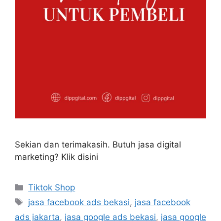
Sekian dan terimakasih. Butuh jasa digital
marketing? Klik disini
Tiktok Shop
jasa facebook ads bekasi
,
jasa facebook
ads jakarta
,
jasa google ads bekasi
,
jasa google