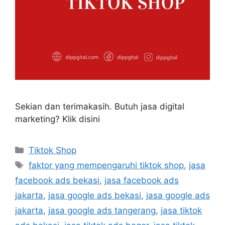
Sekian dan terimakasih. Butuh jasa digital
marketing? Klik disini
Tiktok Shop
faktor yang mempengaruhi tiktok shop
,
jasa
facebook ads bekasi
,
jasa facebook ads
jakarta
,
jasa google ads bekasi
,
jasa google ads
jakarta
,
jasa google ads tangerang
,
jasa tiktok