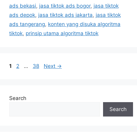
ads bekasi
,
jasa tiktok ads bogor
,
jasa tiktok
ads depok
,
jasa tiktok ads jakarta
,
jasa tiktok
ads tangerang
,
konten yang disuka algoritma
tiktok
,
prinsip utama algoritma tiktok
1
2
…
38
Next
→
Search
Search