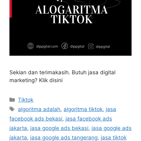
Sekian dan terimakasih. Butuh jasa digital
marketing? Klik disini
Tiktok
algoritma adalah
,
algoritma tiktok
,
jasa
facebook ads bekasi
,
jasa facebook ads
jakarta
,
jasa google ads bekasi
,
jasa google ads
jakarta
,
jasa google ads tangerang
,
jasa tiktok