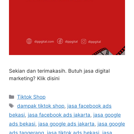
Sekian dan terimakasih. Butuh jasa digital
marketing? Klik disini
Tiktok Shop
dampak tiktok shop
,
jasa facebook ads
bekasi
,
jasa facebook ads jakarta
,
jasa google
ads bekasi
,
jasa google ads jakarta
,
jasa google
ads tangerang
,
jasa tiktok ads bekasi
,
jasa