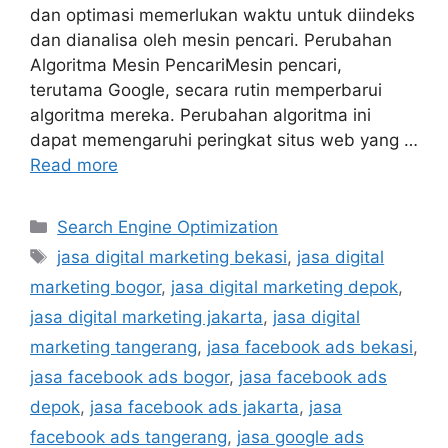
dan optimasi memerlukan waktu untuk diindeks
dan dianalisa oleh mesin pencari. Perubahan
Algoritma Mesin PencariMesin pencari,
terutama Google, secara rutin memperbarui
algoritma mereka. Perubahan algoritma ini
dapat memengaruhi peringkat situs web yang …
Read more
Search Engine Optimization
jasa digital marketing bekasi
,
jasa digital
marketing bogor
,
jasa digital marketing depok
,
jasa digital marketing jakarta
,
jasa digital
marketing tangerang
,
jasa facebook ads bekasi
,
jasa facebook ads bogor
,
jasa facebook ads
depok
,
jasa facebook ads jakarta
,
jasa
facebook ads tangerang
,
jasa google ads