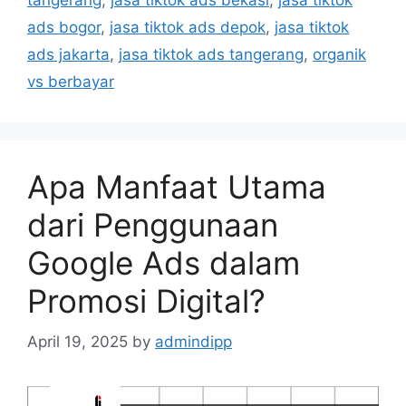
tangerang
,
jasa tiktok ads bekasi
,
jasa tiktok
ads bogor
,
jasa tiktok ads depok
,
jasa tiktok
ads jakarta
,
jasa tiktok ads tangerang
,
organik
vs berbayar
Apa Manfaat Utama
dari Penggunaan
Google Ads dalam
Promosi Digital?
April 19, 2025
by
admindipp