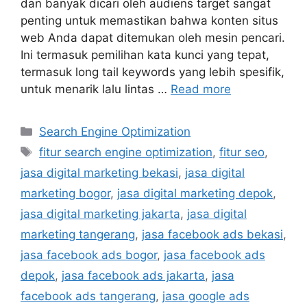
dan banyak dicari oleh audiens target sangat
penting untuk memastikan bahwa konten situs
web Anda dapat ditemukan oleh mesin pencari.
Ini termasuk pemilihan kata kunci yang tepat,
termasuk long tail keywords yang lebih spesifik,
untuk menarik lalu lintas …
Read more
Search Engine Optimization
fitur search engine optimization
,
fitur seo
,
jasa digital marketing bekasi
,
jasa digital
marketing bogor
,
jasa digital marketing depok
,
jasa digital marketing jakarta
,
jasa digital
marketing tangerang
,
jasa facebook ads bekasi
,
jasa facebook ads bogor
,
jasa facebook ads
depok
,
jasa facebook ads jakarta
,
jasa
facebook ads tangerang
,
jasa google ads