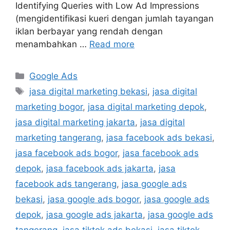
Identifying Queries with Low Ad Impressions
(mengidentifikasi kueri dengan jumlah tayangan
iklan berbayar yang rendah dengan
menambahkan …
Read more
Google Ads
jasa digital marketing bekasi
,
jasa digital
marketing bogor
,
jasa digital marketing depok
,
jasa digital marketing jakarta
,
jasa digital
marketing tangerang
,
jasa facebook ads bekasi
,
jasa facebook ads bogor
,
jasa facebook ads
depok
,
jasa facebook ads jakarta
,
jasa
facebook ads tangerang
,
jasa google ads
bekasi
,
jasa google ads bogor
,
jasa google ads
depok
,
jasa google ads jakarta
,
jasa google ads