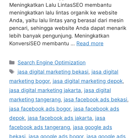
Meningkatkan Lalu LintasSEO membantu
meningkatkan lalu lintas organik ke website
Anda, yaitu lalu lintas yang berasal dari mesin
pencari, sehingga website Anda dapat menarik
lebih banyak pengunjung. Meningkatkan
KonversiSEO membantu …
Read more
Search Engine Optimization
jasa digital marketing bekasi
,
jasa digital
marketing bogor
,
jasa digital marketing depok
,
jasa digital marketing jakarta
,
jasa digital
marketing tangerang
,
jasa facebook ads bekasi
,
jasa facebook ads bogor
,
jasa facebook ads
depok
,
jasa facebook ads jakarta
,
jasa
facebook ads tangerang
,
jasa google ads
bekasi
,
jasa google ads bogor
,
jasa google ads