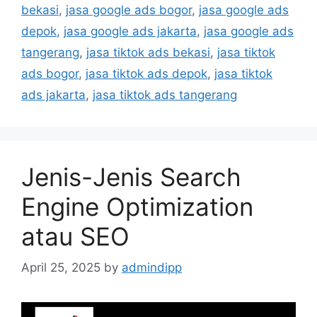
bekasi
,
jasa google ads bogor
,
jasa google ads
depok
,
jasa google ads jakarta
,
jasa google ads
tangerang
,
jasa tiktok ads bekasi
,
jasa tiktok
ads bogor
,
jasa tiktok ads depok
,
jasa tiktok
ads jakarta
,
jasa tiktok ads tangerang
Jenis-Jenis Search
Engine Optimization
atau SEO
April 25, 2025
by
admindipp