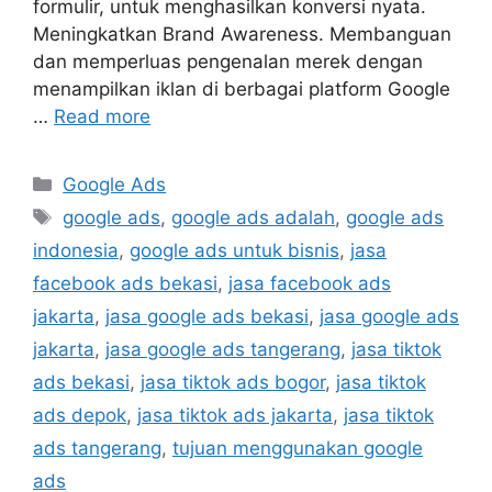
formulir, untuk menghasilkan konversi nyata.
Meningkatkan Brand Awareness. Membanguan
dan memperluas pengenalan merek dengan
menampilkan iklan di berbagai platform Google
…
Read more
Google Ads
google ads
,
google ads adalah
,
google ads
indonesia
,
google ads untuk bisnis
,
jasa
facebook ads bekasi
,
jasa facebook ads
jakarta
,
jasa google ads bekasi
,
jasa google ads
jakarta
,
jasa google ads tangerang
,
jasa tiktok
ads bekasi
,
jasa tiktok ads bogor
,
jasa tiktok
ads depok
,
jasa tiktok ads jakarta
,
jasa tiktok
ads tangerang
,
tujuan menggunakan google
ads