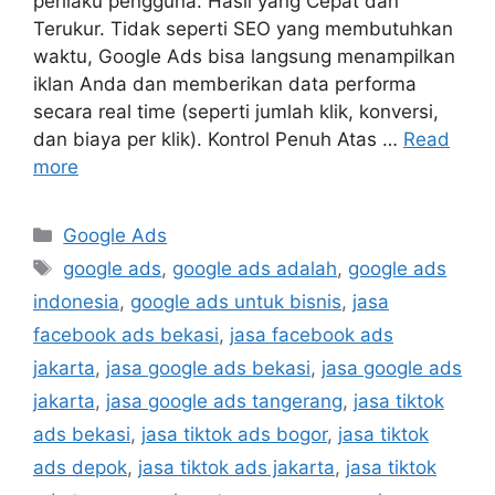
perilaku pengguna. Hasil yang Cepat dan
Terukur. Tidak seperti SEO yang membutuhkan
waktu, Google Ads bisa langsung menampilkan
iklan Anda dan memberikan data performa
secara real time (seperti jumlah klik, konversi,
dan biaya per klik). Kontrol Penuh Atas …
Read
more
Google Ads
google ads
,
google ads adalah
,
google ads
indonesia
,
google ads untuk bisnis
,
jasa
facebook ads bekasi
,
jasa facebook ads
jakarta
,
jasa google ads bekasi
,
jasa google ads
jakarta
,
jasa google ads tangerang
,
jasa tiktok
ads bekasi
,
jasa tiktok ads bogor
,
jasa tiktok
ads depok
,
jasa tiktok ads jakarta
,
jasa tiktok