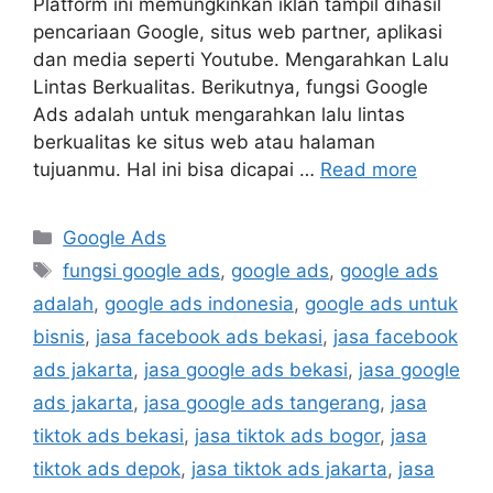
Platform ini memungkinkan iklan tampil dihasil
pencariaan Google, situs web partner, aplikasi
dan media seperti Youtube. Mengarahkan Lalu
Lintas Berkualitas. Berikutnya, fungsi Google
Ads adalah untuk mengarahkan lalu lintas
berkualitas ke situs web atau halaman
tujuanmu. Hal ini bisa dicapai …
Read more
Google Ads
fungsi google ads
,
google ads
,
google ads
adalah
,
google ads indonesia
,
google ads untuk
bisnis
,
jasa facebook ads bekasi
,
jasa facebook
ads jakarta
,
jasa google ads bekasi
,
jasa google
ads jakarta
,
jasa google ads tangerang
,
jasa
tiktok ads bekasi
,
jasa tiktok ads bogor
,
jasa
tiktok ads depok
,
jasa tiktok ads jakarta
,
jasa