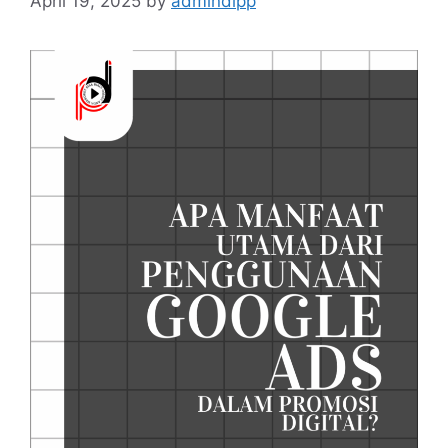
April 19, 2025
by
admindipp