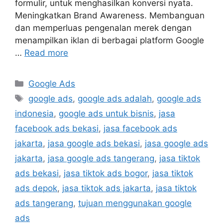
formulir, untuk menghasilkan konversi nyata.
Meningkatkan Brand Awareness. Membanguan
dan memperluas pengenalan merek dengan
menampilkan iklan di berbagai platform Google
…
Read more
Google Ads
google ads
,
google ads adalah
,
google ads
indonesia
,
google ads untuk bisnis
,
jasa
facebook ads bekasi
,
jasa facebook ads
jakarta
,
jasa google ads bekasi
,
jasa google ads
jakarta
,
jasa google ads tangerang
,
jasa tiktok
ads bekasi
,
jasa tiktok ads bogor
,
jasa tiktok
ads depok
,
jasa tiktok ads jakarta
,
jasa tiktok
ads tangerang
,
tujuan menggunakan google
ads