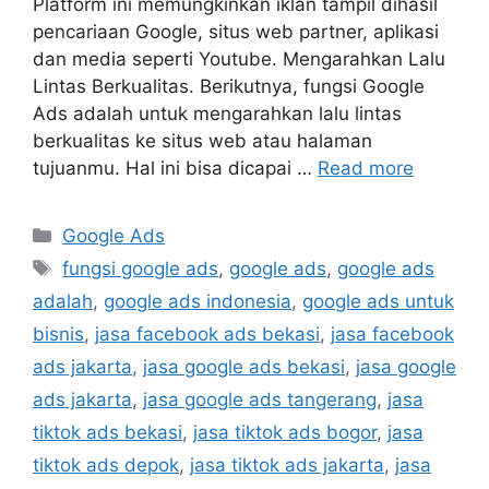
Platform ini memungkinkan iklan tampil dihasil
pencariaan Google, situs web partner, aplikasi
dan media seperti Youtube. Mengarahkan Lalu
Lintas Berkualitas. Berikutnya, fungsi Google
Ads adalah untuk mengarahkan lalu lintas
berkualitas ke situs web atau halaman
tujuanmu. Hal ini bisa dicapai …
Read more
Google Ads
fungsi google ads
,
google ads
,
google ads
adalah
,
google ads indonesia
,
google ads untuk
bisnis
,
jasa facebook ads bekasi
,
jasa facebook
ads jakarta
,
jasa google ads bekasi
,
jasa google
ads jakarta
,
jasa google ads tangerang
,
jasa
tiktok ads bekasi
,
jasa tiktok ads bogor
,
jasa
tiktok ads depok
,
jasa tiktok ads jakarta
,
jasa