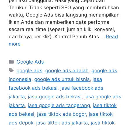
perilaku pengguna. Hasil yang Cepat dan
Terukur. Tidak seperti SEO yang membutuhkan
waktu, Google Ads bisa langsung menampilkan
iklan Anda dan memberikan data performa
secara real time (seperti jumlah klik, konversi,
dan biaya per klik). Kontrol Penuh Atas …
Read
more
Google Ads
google ads
,
google ads adalah
,
google ads
indonesia
,
google ads untuk bisnis
,
jasa
facebook ads bekasi
,
jasa facebook ads
jakarta
,
jasa google ads bekasi
,
jasa google ads
jakarta
,
jasa google ads tangerang
,
jasa tiktok
ads bekasi
,
jasa tiktok ads bogor
,
jasa tiktok
ads depok
,
jasa tiktok ads jakarta
,
jasa tiktok