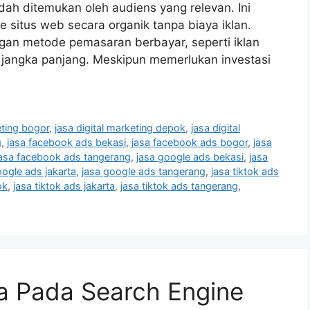
dah ditemukan oleh audiens yang relevan. Ini
 situs web secara organik tanpa biaya iklan.
an metode pemasaran berbayar, seperti iklan
m jangka panjang. Meskipun memerlukan investasi
eting bogor
,
jasa digital marketing depok
,
jasa digital
g
,
jasa facebook ads bekasi
,
jasa facebook ads bogor
,
jasa
jasa facebook ads tangerang
,
jasa google ads bekasi
,
jasa
oogle ads jakarta
,
jasa google ads tangerang
,
jasa tiktok ads
ok
,
jasa tiktok ads jakarta
,
jasa tiktok ads tangerang
,
a Pada Search Engine