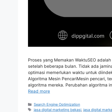
Proses yang Memakan WaktuSEO adalah str
setelah beberapa bulan. Tidak ada jamin
optimasi memerlukan waktu untuk diindek
Algoritma Mesin PencariMesin pencari, t
algoritma mereka. Perubahan algoritma i
Read more
Search Engine Optimization
jasa digital marketing bekasi
,
jasa digital mark