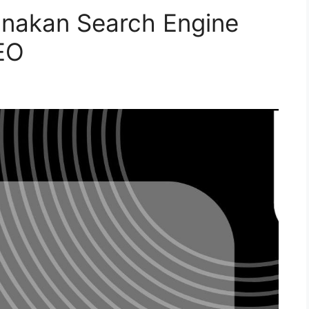
nakan Search Engine
EO