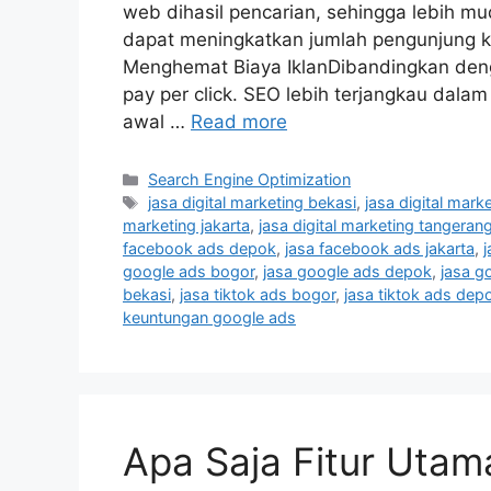
web dihasil pencarian, sehingga lebih mu
dapat meningkatkan jumlah pengunjung ke
Menghemat Biaya IklanDibandingkan deng
pay per click. SEO lebih terjangkau dala
awal …
Read more
Search Engine Optimization
jasa digital marketing bekasi
,
jasa digital mark
marketing jakarta
,
jasa digital marketing tangeran
facebook ads depok
,
jasa facebook ads jakarta
,
google ads bogor
,
jasa google ads depok
,
jasa g
bekasi
,
jasa tiktok ads bogor
,
jasa tiktok ads dep
keuntungan google ads
Apa Saja Fitur Utam