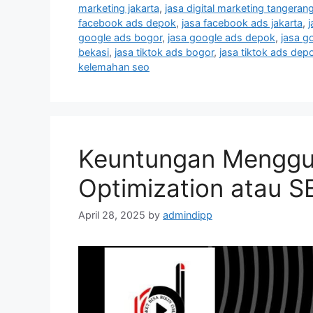
marketing jakarta
,
jasa digital marketing tangeran
facebook ads depok
,
jasa facebook ads jakarta
,
google ads bogor
,
jasa google ads depok
,
jasa g
bekasi
,
jasa tiktok ads bogor
,
jasa tiktok ads dep
kelemahan seo
Keuntungan Menggu
Optimization atau S
April 28, 2025
by
admindipp