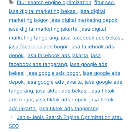
fitur search engine optimization
,
fitur seo
,
jasa digital marketing bekasi
,
jasa digital
marketing bogor
,
jasa digital marketing depok
,
jasa digital marketing jakarta
,
jasa digital
marketing tangerang
,
jasa facebook ads bekasi
,
jasa facebook ads bogor
,
jasa facebook ads
depok
,
jasa facebook ads jakarta
,
jasa
facebook ads tangerang
,
jasa google ads
bekasi
,
jasa google ads bogor
,
jasa google ads
depok
,
jasa google ads jakarta
,
jasa google ads
tangerang
,
jasa tiktok ads bekasi
,
jasa tiktok
ads bogor
,
jasa tiktok ads depok
,
jasa tiktok
ads jakarta
,
jasa tiktok ads tangerang
Jenis-Jenis Search Engine Optimization atau
SEO