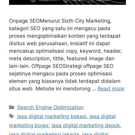
Onpage SEOMenurut Sixth City Marketing,
kategori SEO yang satu ini mengacu pada
proses mengoptimalkan konten yang terdapat
disitus web perusahaan. Inisiatif ini dapat
mencakup optimalisasi copy, keyword, header,
meta description, tittle, featured image dan
lain-lain. Offpage SEOStrategi offpage SEO
sejatinya mengacu pada proses optimisasi
elemen yang biasanya tidak terdapat didalam
situs web. Metode ini mendorong …
Read more
Search Engine Optimization
jasa digital marketing bekasi
,
jasa digital
marketing bogor
,
jasa digital marketing depok
,
jasa digital marketing jakarta
,
jasa digital