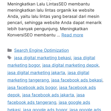
Meningkatkan Lalu LintasSEO membantu
meningkatkan lalu lintas organik ke website
Anda, yaitu lalu lintas yang berasal dari mesin
pencari, sehingga website Anda dapat menarik
lebih banyak pengunjung. Meningkatkan
KonversiSEO membantu …
Read more
Search Engine Optimization
jasa digital marketing bekasi
,
jasa digital
marketing bogor
,
jasa digital marketing depok
,
jasa digital marketing jakarta
,
jasa digital
marketing tangerang
,
jasa facebook ads bekasi
,
jasa facebook ads bogor
,
jasa facebook ads
depok
,
jasa facebook ads jakarta
,
jasa
facebook ads tangerang
,
jasa google ads
bekasi
,
jasa google ads bogor
,
jasa google ads