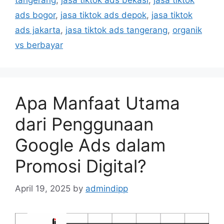
tangerang
,
jasa tiktok ads bekasi
,
jasa tiktok
ads bogor
,
jasa tiktok ads depok
,
jasa tiktok
ads jakarta
,
jasa tiktok ads tangerang
,
organik
vs berbayar
Apa Manfaat Utama
dari Penggunaan
Google Ads dalam
Promosi Digital?
April 19, 2025
by
admindipp