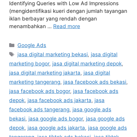
Identifying Queries with Low Ad Impressions
(mengidentifikasi kueri dengan jumlah tayangan
iklan berbayar yang rendah dengan
menambahkan …
Read more
Google Ads
jasa digital marketing bekasi
,
jasa digital
marketing bogor
,
jasa digital marketing depok
,
jasa digital marketing jakarta
,
jasa digital
marketing tangerang
,
jasa facebook ads bekasi
,
jasa facebook ads bogor
,
jasa facebook ads
depok
,
jasa facebook ads jakarta
,
jasa
facebook ads tangerang
,
jasa google ads
bekasi
,
jasa google ads bogor
,
jasa google ads
depok
,
jasa google ads jakarta
,
jasa google ads