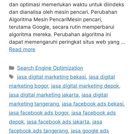
dan optimasi memerlukan waktu untuk diindeks
dan dianalisa oleh mesin pencari. Perubahan
Algoritma Mesin PencariMesin pencari,
terutama Google, secara rutin memperbarui
algoritma mereka. Perubahan algoritma ini
dapat memengaruhi peringkat situs web yang …
Read more
Search Engine Optimization
jasa digital marketing bekasi
,
jasa digital
marketing bogor
,
jasa digital marketing depok
,
jasa digital marketing jakarta
,
jasa digital
marketing tangerang
,
jasa facebook ads bekasi
,
jasa facebook ads bogor
,
jasa facebook ads
depok
,
jasa facebook ads jakarta
,
jasa
facebook ads tangerang
,
jasa google ads