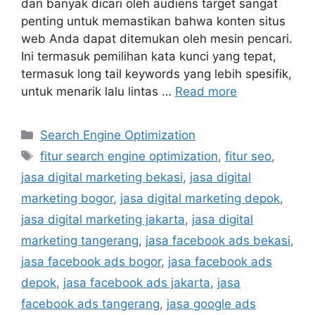
dan banyak dicari oleh audiens target sangat
penting untuk memastikan bahwa konten situs
web Anda dapat ditemukan oleh mesin pencari.
Ini termasuk pemilihan kata kunci yang tepat,
termasuk long tail keywords yang lebih spesifik,
untuk menarik lalu lintas …
Read more
Search Engine Optimization
fitur search engine optimization
,
fitur seo
,
jasa digital marketing bekasi
,
jasa digital
marketing bogor
,
jasa digital marketing depok
,
jasa digital marketing jakarta
,
jasa digital
marketing tangerang
,
jasa facebook ads bekasi
,
jasa facebook ads bogor
,
jasa facebook ads
depok
,
jasa facebook ads jakarta
,
jasa
facebook ads tangerang
,
jasa google ads