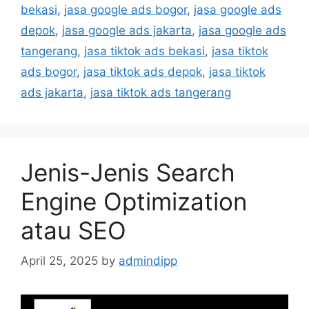
bekasi
,
jasa google ads bogor
,
jasa google ads
depok
,
jasa google ads jakarta
,
jasa google ads
tangerang
,
jasa tiktok ads bekasi
,
jasa tiktok
ads bogor
,
jasa tiktok ads depok
,
jasa tiktok
ads jakarta
,
jasa tiktok ads tangerang
Jenis-Jenis Search
Engine Optimization
atau SEO
April 25, 2025
by
admindipp