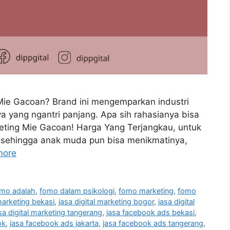
 Mie Gacoan? Brand ini mengemparkan industri
a yang ngantri panjang. Apa sih rahasianya bisa
keting Mie Gacoan! Harga Yang Terjangkau, untuk
u sehingga anak muda pun bisa menikmatinya,
more
mo adalah
,
fomo dalam psikologi
,
fomo marketing
,
fomo
 marketing bekasi
,
jasa digital marketing bogor
,
jasa digital
sa digital marketing tangerang
,
jasa facebook ads bekasi
,
ok
,
jasa facebook ads jakarta
,
jasa facebook ads tangerang
,