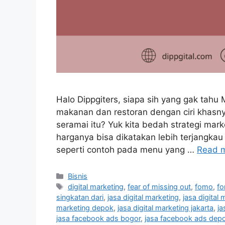
Halo Dippgiters, siapa sih yang gak tahu
makanan dan restoran dengan ciri khasny
seramai itu? Yuk kita bedah strategi mar
harganya bisa dikatakan lebih terjangka
seperti contoh pada menu yang …
Read 
Bisnis
digital marketing
,
fear of missing out
,
fomo
,
fo
singkatan dari
,
jasa digital marketing
,
jasa digital
marketing depok
,
jasa digital marketing jakarta
,
ja
jasa facebook ads bogor
,
jasa facebook ads dep