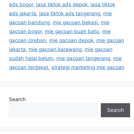
ads bogor
,
jasa tiktok ads depok
,
jasa tiktok
ads jakarta
,
jasa tiktok ads tangerang
,
mie
gacoan bandung
,
mie gacoan bekasi
,
mie
gacoan bogor
,
mie gacoan buah batu
,
mie
gacoan cirebon
,
mie gacoan depok
,
mie gacoan
jakarta
,
mie gacoan karawang
,
mie gacoan
sudah halal belum
,
mie gacoan tangerang
,
mie
gacoan terdekat
,
strategi marketing mie gacoan
Search
Search