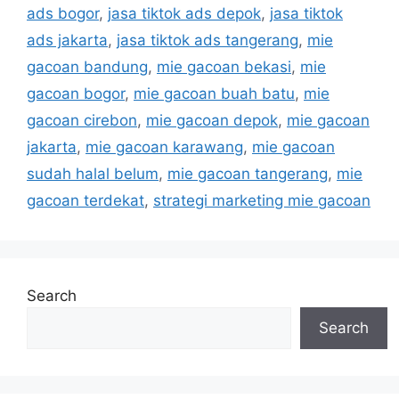
ads bogor
,
jasa tiktok ads depok
,
jasa tiktok
ads jakarta
,
jasa tiktok ads tangerang
,
mie
gacoan bandung
,
mie gacoan bekasi
,
mie
gacoan bogor
,
mie gacoan buah batu
,
mie
gacoan cirebon
,
mie gacoan depok
,
mie gacoan
jakarta
,
mie gacoan karawang
,
mie gacoan
sudah halal belum
,
mie gacoan tangerang
,
mie
gacoan terdekat
,
strategi marketing mie gacoan
Search
Search