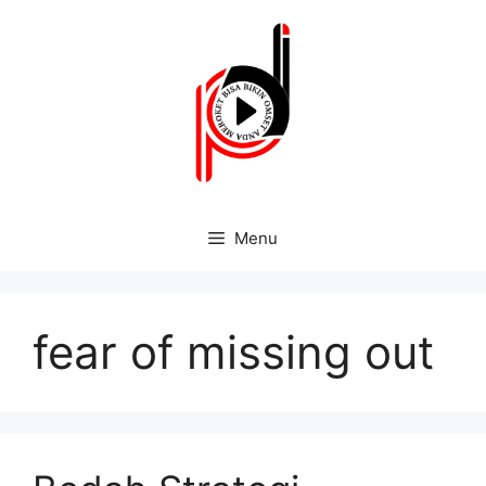
Menu
fear of missing out