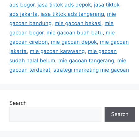
ads bogor
,
jasa tiktok ads depok
,
jasa tiktok
ads jakarta
,
jasa tiktok ads tangerang
,
mie
gacoan bandung
,
mie gacoan bekasi
,
mie
gacoan bogor
,
mie gacoan buah batu
,
mie
gacoan cirebon
,
mie gacoan depok
,
mie gacoan
jakarta
,
mie gacoan karawang
,
mie gacoan
sudah halal belum
,
mie gacoan tangerang
,
mie
gacoan terdekat
,
strategi marketing mie gacoan
Search
Search