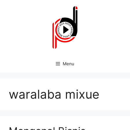
Menu
waralaba mixue