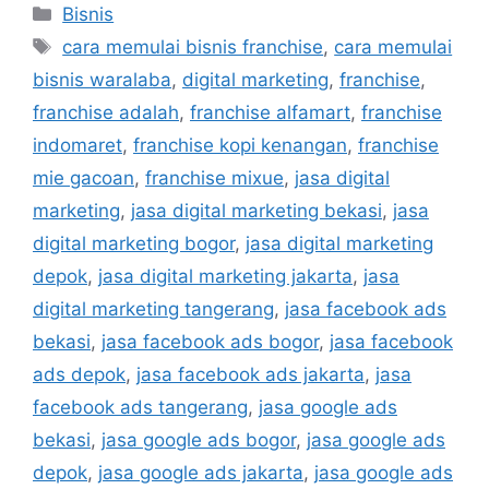
Bisnis
cara memulai bisnis franchise
,
cara memulai
bisnis waralaba
,
digital marketing
,
franchise
,
franchise adalah
,
franchise alfamart
,
franchise
indomaret
,
franchise kopi kenangan
,
franchise
mie gacoan
,
franchise mixue
,
jasa digital
marketing
,
jasa digital marketing bekasi
,
jasa
digital marketing bogor
,
jasa digital marketing
depok
,
jasa digital marketing jakarta
,
jasa
digital marketing tangerang
,
jasa facebook ads
bekasi
,
jasa facebook ads bogor
,
jasa facebook
ads depok
,
jasa facebook ads jakarta
,
jasa
facebook ads tangerang
,
jasa google ads
bekasi
,
jasa google ads bogor
,
jasa google ads
depok
,
jasa google ads jakarta
,
jasa google ads