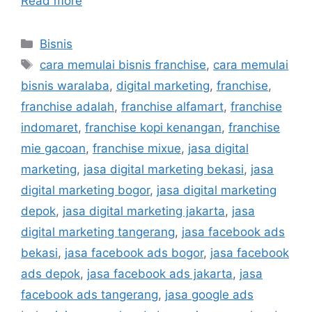
Read more
Bisnis
cara memulai bisnis franchise
,
cara memulai
bisnis waralaba
,
digital marketing
,
franchise
,
franchise adalah
,
franchise alfamart
,
franchise
indomaret
,
franchise kopi kenangan
,
franchise
mie gacoan
,
franchise mixue
,
jasa digital
marketing
,
jasa digital marketing bekasi
,
jasa
digital marketing bogor
,
jasa digital marketing
depok
,
jasa digital marketing jakarta
,
jasa
digital marketing tangerang
,
jasa facebook ads
bekasi
,
jasa facebook ads bogor
,
jasa facebook
ads depok
,
jasa facebook ads jakarta
,
jasa
facebook ads tangerang
,
jasa google ads