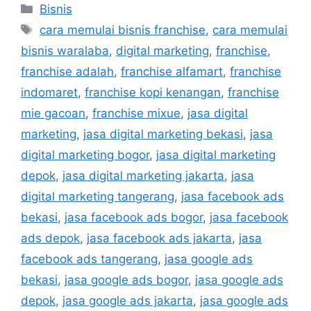
Bisnis
cara memulai bisnis franchise
,
cara memulai
bisnis waralaba
,
digital marketing
,
franchise
,
franchise adalah
,
franchise alfamart
,
franchise
indomaret
,
franchise kopi kenangan
,
franchise
mie gacoan
,
franchise mixue
,
jasa digital
marketing
,
jasa digital marketing bekasi
,
jasa
digital marketing bogor
,
jasa digital marketing
depok
,
jasa digital marketing jakarta
,
jasa
digital marketing tangerang
,
jasa facebook ads
bekasi
,
jasa facebook ads bogor
,
jasa facebook
ads depok
,
jasa facebook ads jakarta
,
jasa
facebook ads tangerang
,
jasa google ads
bekasi
,
jasa google ads bogor
,
jasa google ads
depok
,
jasa google ads jakarta
,
jasa google ads