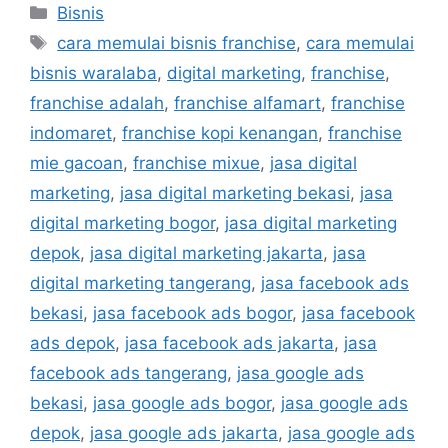
Bisnis
cara memulai bisnis franchise
,
cara memulai
bisnis waralaba
,
digital marketing
,
franchise
,
franchise adalah
,
franchise alfamart
,
franchise
indomaret
,
franchise kopi kenangan
,
franchise
mie gacoan
,
franchise mixue
,
jasa digital
marketing
,
jasa digital marketing bekasi
,
jasa
digital marketing bogor
,
jasa digital marketing
depok
,
jasa digital marketing jakarta
,
jasa
digital marketing tangerang
,
jasa facebook ads
bekasi
,
jasa facebook ads bogor
,
jasa facebook
ads depok
,
jasa facebook ads jakarta
,
jasa
facebook ads tangerang
,
jasa google ads
bekasi
,
jasa google ads bogor
,
jasa google ads
depok
,
jasa google ads jakarta
,
jasa google ads