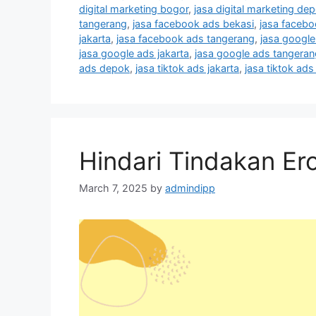
digital marketing bogor
,
jasa digital marketing de
tangerang
,
jasa facebook ads bekasi
,
jasa faceb
jakarta
,
jasa facebook ads tangerang
,
jasa google
jasa google ads jakarta
,
jasa google ads tangeran
ads depok
,
jasa tiktok ads jakarta
,
jasa tiktok ad
Hindari Tindakan Ero
March 7, 2025
by
admindipp