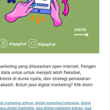
l marketing yang ditawarkan open internet. Pengen
ata untuk untuk menjadi lebih fleksibel,
isnis di dunia nyata, dan strategi pemasaran
kasih. Butuh jasa digital marketing? Klik disini
tal marketing artinya
,
digital marketing indonesia
,
digital
jasa digital marketing
,
jasa digital marketing bekasi
,
jasa