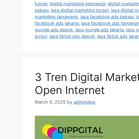
funnel
,
digital marketing indonesia
,
digital market
bekasi
,
jasa digital marketing bogor
,
jasa digital 
marketing tangerang
,
jasa facebook ads bekasi
,
j
facebook ads jakarta
,
jasa facebook ads tangera
google ads depok
,
jasa google ads jakarta
,
jasa 
bogor
,
jasa tiktok ads depok
,
jasa tiktok ads jakar
3 Tren Digital Mark
Open Internet
March 9, 2025
by
admindipp