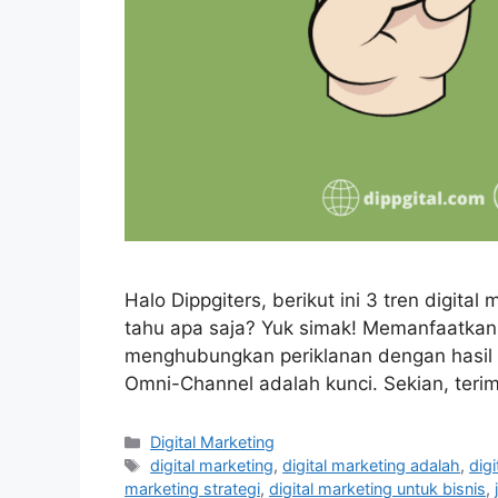
Halo Dippgiters, berikut ini 3 tren digita
tahu apa saja? Yuk simak! Memanfaatkan d
menghubungkan periklanan dengan hasil b
Omni-Channel adalah kunci. Sekian, terima
Digital Marketing
digital marketing
,
digital marketing adalah
,
digi
marketing strategi
,
digital marketing untuk bisnis
,