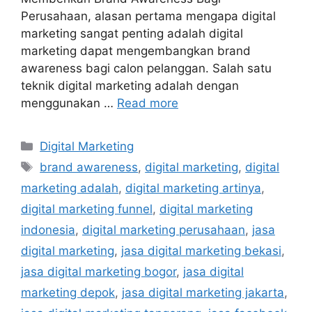
Perusahaan, alasan pertama mengapa digital
marketing sangat penting adalah digital
marketing dapat mengembangkan brand
awareness bagi calon pelanggan. Salah satu
teknik digital marketing adalah dengan
menggunakan …
Read more
Digital Marketing
brand awareness
,
digital marketing
,
digital
marketing adalah
,
digital marketing artinya
,
digital marketing funnel
,
digital marketing
indonesia
,
digital marketing perusahaan
,
jasa
digital marketing
,
jasa digital marketing bekasi
,
jasa digital marketing bogor
,
jasa digital
marketing depok
,
jasa digital marketing jakarta
,