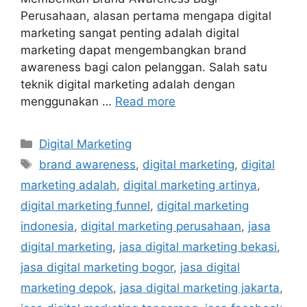
Perusahaan, alasan pertama mengapa digital
marketing sangat penting adalah digital
marketing dapat mengembangkan brand
awareness bagi calon pelanggan. Salah satu
teknik digital marketing adalah dengan
menggunakan …
Read more
Digital Marketing
brand awareness
,
digital marketing
,
digital
marketing adalah
,
digital marketing artinya
,
digital marketing funnel
,
digital marketing
indonesia
,
digital marketing perusahaan
,
jasa
digital marketing
,
jasa digital marketing bekasi
,
jasa digital marketing bogor
,
jasa digital
marketing depok
,
jasa digital marketing jakarta
,