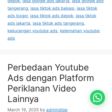
depok
,
jasa google ads jakarta
,
jasa google ads
tangerang
,
jasa tiktok ads bekasi
,
jasa tiktok
ads bogor
,
jasa tiktok ads depok
,
jasa tiktok
ads jakarta
,
jasa tiktok ads tangerang
,
kekurangan youtube ads
,
kelemahan youtube
ads
Perbedaan Youtube
Ads dengan Platform
Periklanan Video
Lainnya
March 19, 2025
by
admindipp