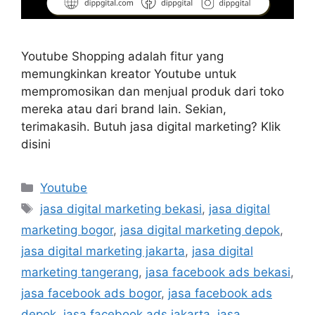
Youtube Shopping adalah fitur yang
memungkinkan kreator Youtube untuk
mempromosikan dan menjual produk dari toko
mereka atau dari brand lain. Sekian,
terimakasih. Butuh jasa digital marketing? Klik
disini
Youtube
jasa digital marketing bekasi
,
jasa digital
marketing bogor
,
jasa digital marketing depok
,
jasa digital marketing jakarta
,
jasa digital
marketing tangerang
,
jasa facebook ads bekasi
,
jasa facebook ads bogor
,
jasa facebook ads
depok
,
jasa facebook ads jakarta
,
jasa