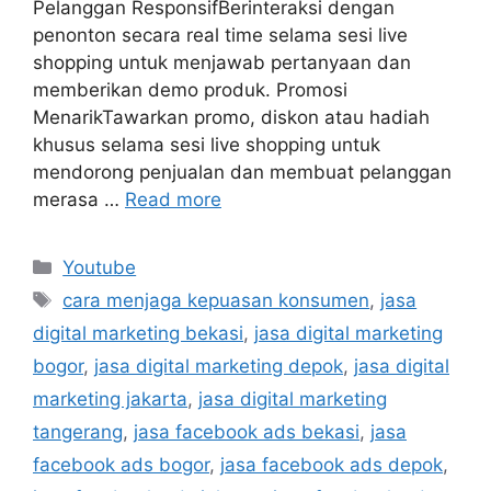
Pelanggan ResponsifBerinteraksi dengan
penonton secara real time selama sesi live
shopping untuk menjawab pertanyaan dan
memberikan demo produk. Promosi
MenarikTawarkan promo, diskon atau hadiah
khusus selama sesi live shopping untuk
mendorong penjualan dan membuat pelanggan
merasa …
Read more
Youtube
cara menjaga kepuasan konsumen
,
jasa
digital marketing bekasi
,
jasa digital marketing
bogor
,
jasa digital marketing depok
,
jasa digital
marketing jakarta
,
jasa digital marketing
tangerang
,
jasa facebook ads bekasi
,
jasa
facebook ads bogor
,
jasa facebook ads depok
,