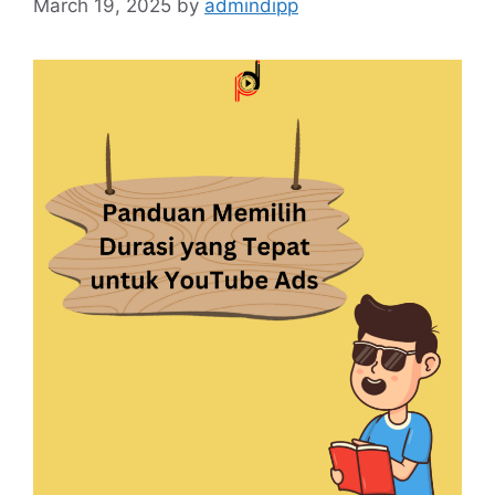
March 19, 2025
by
admindipp