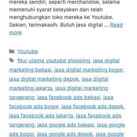
mereka sendiri, seperti merchandise, selama
memenuhi syarat kelayakan dan telah
menghubungkan toko mereka ke Youtube.
Sekian, terimakasih. Butuh jasa digital …
Read
more
Youtube
fitur utama youtube shopping
,
jasa digital
marketing bekasi
,
jasa digital marketing bogor
,
jasa digital marketing depok
,
jasa digital
marketing jakarta
,
jasa digital marketing
tangerang
,
jasa facebook ads bekasi
,
jasa
facebook ads bogor
,
jasa facebook ads depok
,
jasa facebook ads jakarta
,
jasa facebook ads
tangerang
,
jasa google ads bekasi
,
jasa google
ads bogor
,
jasa google ads depok
,
jasa google