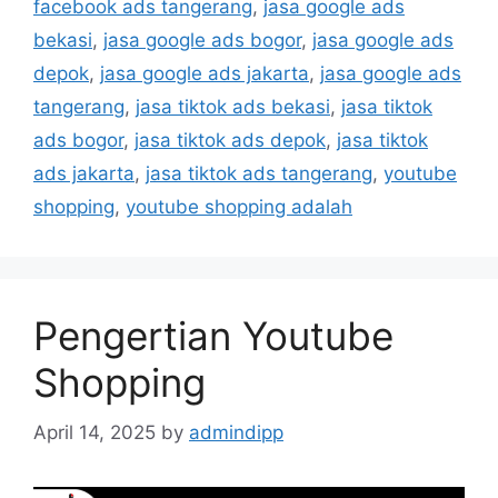
facebook ads tangerang
,
jasa google ads
bekasi
,
jasa google ads bogor
,
jasa google ads
depok
,
jasa google ads jakarta
,
jasa google ads
tangerang
,
jasa tiktok ads bekasi
,
jasa tiktok
ads bogor
,
jasa tiktok ads depok
,
jasa tiktok
ads jakarta
,
jasa tiktok ads tangerang
,
youtube
shopping
,
youtube shopping adalah
Pengertian Youtube
Shopping
April 14, 2025
by
admindipp