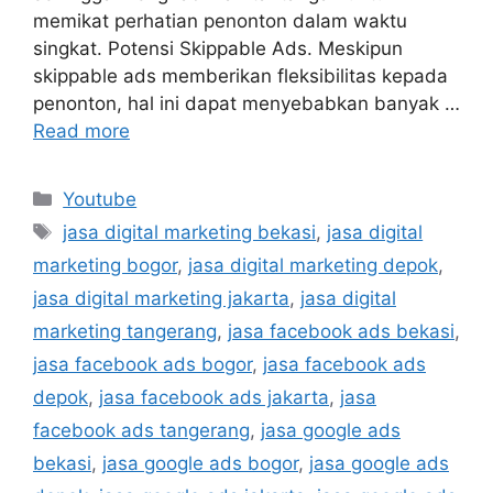
memikat perhatian penonton dalam waktu
singkat. Potensi Skippable Ads. Meskipun
skippable ads memberikan fleksibilitas kepada
penonton, hal ini dapat menyebabkan banyak …
Read more
Youtube
jasa digital marketing bekasi
,
jasa digital
marketing bogor
,
jasa digital marketing depok
,
jasa digital marketing jakarta
,
jasa digital
marketing tangerang
,
jasa facebook ads bekasi
,
jasa facebook ads bogor
,
jasa facebook ads
depok
,
jasa facebook ads jakarta
,
jasa
facebook ads tangerang
,
jasa google ads
bekasi
,
jasa google ads bogor
,
jasa google ads