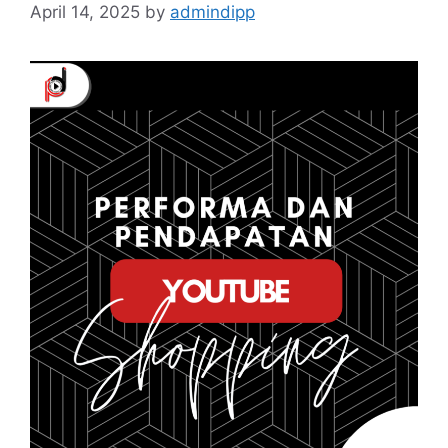
April 14, 2025
by
admindipp