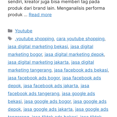
sendiri, kreator juga bisa memberi tag pada
produk dari brand lain. Menganalisis performa
produk …
Read more
Youtube
.youtube shopping
,
cara youtube shopping
,
jasa digital marketing bekasi
,
jasa digital
marketing bogor
,
jasa digital marketing depok
,
jasa digital marketing jakarta
,
jasa digital
marketing tangerang
,
jasa facebook ads bekasi
,
jasa facebook ads bogor
,
jasa facebook ads
depok
,
jasa facebook ads jakarta
,
jasa
facebook ads tangerang
,
jasa google ads
bekasi
,
jasa google ads bogor
,
jasa google ads
depok
,
jasa google ads jakarta
,
jasa google ads
tangerang
,
jasa tiktok ads bekasi
,
jasa tiktok