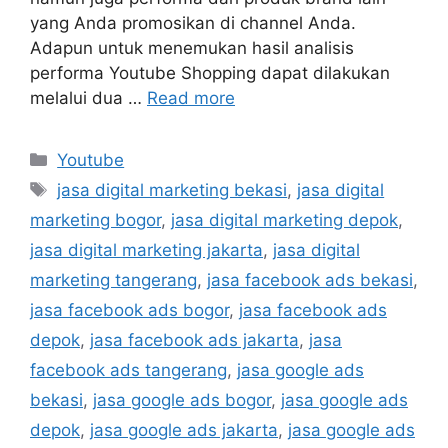
yang Anda promosikan di channel Anda.
Adapun untuk menemukan hasil analisis
performa Youtube Shopping dapat dilakukan
melalui dua …
Read more
Youtube
jasa digital marketing bekasi
,
jasa digital
marketing bogor
,
jasa digital marketing depok
,
jasa digital marketing jakarta
,
jasa digital
marketing tangerang
,
jasa facebook ads bekasi
,
jasa facebook ads bogor
,
jasa facebook ads
depok
,
jasa facebook ads jakarta
,
jasa
facebook ads tangerang
,
jasa google ads
bekasi
,
jasa google ads bogor
,
jasa google ads
depok
,
jasa google ads jakarta
,
jasa google ads