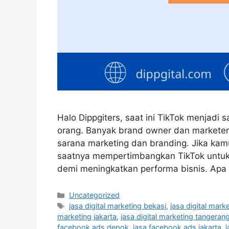
Halo Dippgiters, saat ini TikTok menjadi 
orang. Banyak brand owner dan markete
sarana marketing dan branding. Jika ka
saatnya mempertimbangkan TikTok untuk 
demi meningkatkan performa bisnis. Apa 
Uncategorized
jasa digital marketing bekasi
,
jasa digital mark
marketing jakarta
,
jasa digital marketing tangeran
facebook ads depok
,
jasa facebook ads jakarta
,