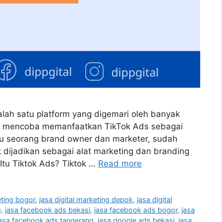
salah satu platform yang digemari oleh banyak
r mencoba memanfaatkan TikTok Ads sebagai
mu seorang brand owner dan marketer, sudah
dijadikan sebagai alat marketing dan branding
Itu Tiktok Ads? Tiktok …
Read more
eting bogor
,
jasa digital marketing depok
,
jasa digital
g
,
jasa facebook ads bekasi
,
jasa facebook ads bogor
,
jasa
jasa facebook ads tangerang
,
jasa google ads bekasi
,
jasa