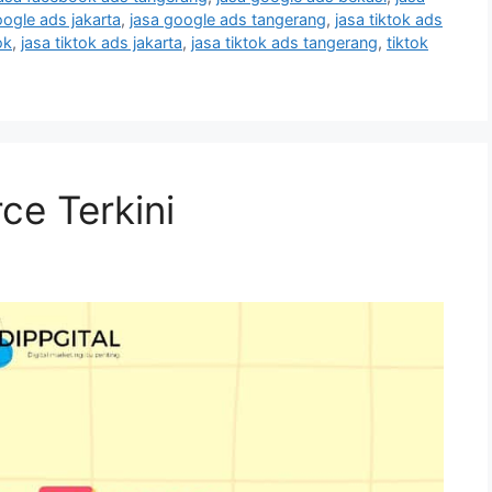
oogle ads jakarta
,
jasa google ads tangerang
,
jasa tiktok ads
ok
,
jasa tiktok ads jakarta
,
jasa tiktok ads tangerang
,
tiktok
e Terkini