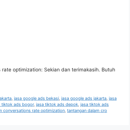
 rate optimization: Sekian dan terimakasih. Butuh
akarta
,
jasa google ads bekasi
,
jasa google ads jakarta
,
jasa
a tiktok ads bogor
,
jasa tiktok ads depok
,
jasa tiktok ads
 conversations rate optimization
,
tantangan dalam cro