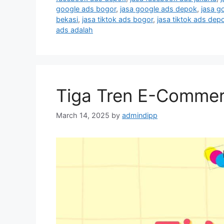
google ads bogor
,
jasa google ads depok
,
jasa g
bekasi
,
jasa tiktok ads bogor
,
jasa tiktok ads dep
ads adalah
Tiga Tren E-Commerc
March 14, 2025
by
admindipp