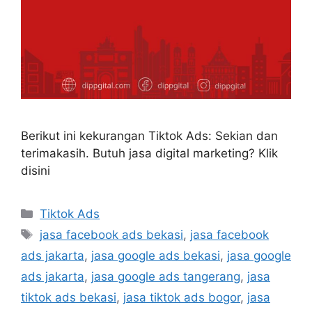
Berikut ini kekurangan Tiktok Ads: Sekian dan
terimakasih. Butuh jasa digital marketing? Klik
disini
Tiktok Ads
jasa facebook ads bekasi
,
jasa facebook
ads jakarta
,
jasa google ads bekasi
,
jasa google
ads jakarta
,
jasa google ads tangerang
,
jasa
tiktok ads bekasi
,
jasa tiktok ads bogor
,
jasa