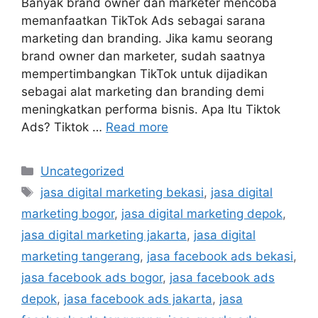
Banyak brand owner dan marketer mencoba
memanfaatkan TikTok Ads sebagai sarana
marketing dan branding. Jika kamu seorang
brand owner dan marketer, sudah saatnya
mempertimbangkan TikTok untuk dijadikan
sebagai alat marketing dan branding demi
meningkatkan performa bisnis. Apa Itu Tiktok
Ads? Tiktok …
Read more
Uncategorized
jasa digital marketing bekasi
,
jasa digital
marketing bogor
,
jasa digital marketing depok
,
jasa digital marketing jakarta
,
jasa digital
marketing tangerang
,
jasa facebook ads bekasi
,
jasa facebook ads bogor
,
jasa facebook ads
depok
,
jasa facebook ads jakarta
,
jasa