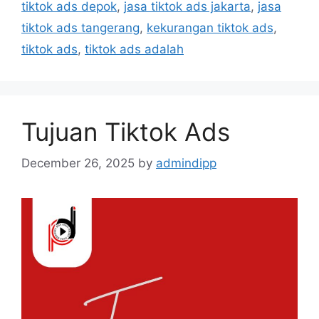
tiktok ads depok
,
jasa tiktok ads jakarta
,
jasa
tiktok ads tangerang
,
kekurangan tiktok ads
,
tiktok ads
,
tiktok ads adalah
Tujuan Tiktok Ads
December 26, 2025
by
admindipp