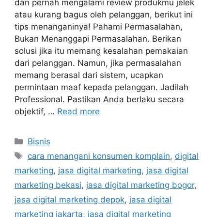
dan pernah mengalami review produkmu jelek
atau kurang bagus oleh pelanggan, berikut ini
tips menanganinya! Pahami Permasalahan,
Bukan Menanggapi Permasalahan. Berikan
solusi jika itu memang kesalahan pemakaian
dari pelanggan. Namun, jika permasalahan
memang berasal dari sistem, ucapkan
permintaan maaf kepada pelanggan. Jadilah
Professional. Pastikan Anda berlaku secara
objektif, …
Read more
Bisnis
cara menangani konsumen komplain
,
digital
marketing
,
jasa digital marketing
,
jasa digital
marketing bekasi
,
jasa digital marketing bogor
,
jasa digital marketing depok
,
jasa digital
marketing jakarta
,
jasa digital marketing