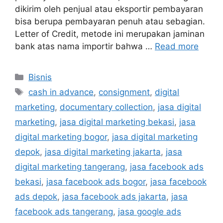
dikirim oleh penjual atau eksportir pembayaran
bisa berupa pembayaran penuh atau sebagian.
Letter of Credit, metode ini merupakan jaminan
bank atas nama importir bahwa …
Read more
Bisnis
cash in advance
,
consignment
,
digital
marketing
,
documentary collection
,
jasa digital
marketing
,
jasa digital marketing bekasi
,
jasa
digital marketing bogor
,
jasa digital marketing
depok
,
jasa digital marketing jakarta
,
jasa
digital marketing tangerang
,
jasa facebook ads
bekasi
,
jasa facebook ads bogor
,
jasa facebook
ads depok
,
jasa facebook ads jakarta
,
jasa
facebook ads tangerang
,
jasa google ads