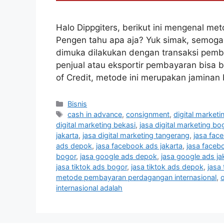
Halo Dippgiters, berikut ini mengenal m
Pengen tahu apa aja? Yuk simak, semoga
dimuka dilakukan dengan transaksi pemba
penjual atau eksportir pembayaran bisa 
of Credit, metode ini merupakan jamina
Bisnis
cash in advance
,
consignment
,
digital marketi
digital marketing bekasi
,
jasa digital marketing bo
jakarta
,
jasa digital marketing tangerang
,
jasa fac
ads depok
,
jasa facebook ads jakarta
,
jasa faceb
bogor
,
jasa google ads depok
,
jasa google ads ja
jasa tiktok ads bogor
,
jasa tiktok ads depok
,
jasa 
metode pembayaran perdagangan internasional
,
internasional adalah