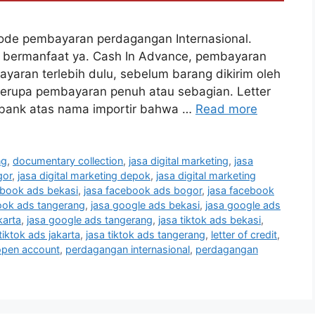
etode pembayaran perdagangan Internasional.
 bermanfaat ya. Cash In Advance, pembayaran
yaran terlebih dulu, sebelum barang dikirim oleh
berupa pembayaran penuh atau sebagian. Letter
n bank atas nama importir bahwa …
Read more
ng
,
documentary collection
,
jasa digital marketing
,
jasa
gor
,
jasa digital marketing depok
,
jasa digital marketing
ebook ads bekasi
,
jasa facebook ads bogor
,
jasa facebook
ook ads tangerang
,
jasa google ads bekasi
,
jasa google ads
karta
,
jasa google ads tangerang
,
jasa tiktok ads bekasi
,
tiktok ads jakarta
,
jasa tiktok ads tangerang
,
letter of credit
,
open account
,
perdagangan internasional
,
perdagangan