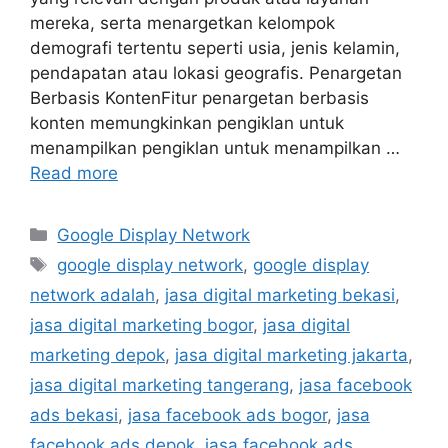
mereka, serta menargetkan kelompok
demografi tertentu seperti usia, jenis kelamin,
pendapatan atau lokasi geografis. Penargetan
Berbasis KontenFitur penargetan berbasis
konten memungkinkan pengiklan untuk
menampilkan pengiklan untuk menampilkan …
Read more
Google Display Network
google display network
,
google display
network adalah
,
jasa digital marketing bekasi
,
jasa digital marketing bogor
,
jasa digital
marketing depok
,
jasa digital marketing jakarta
,
jasa digital marketing tangerang
,
jasa facebook
ads bekasi
,
jasa facebook ads bogor
,
jasa
facebook ads depok
,
jasa facebook ads