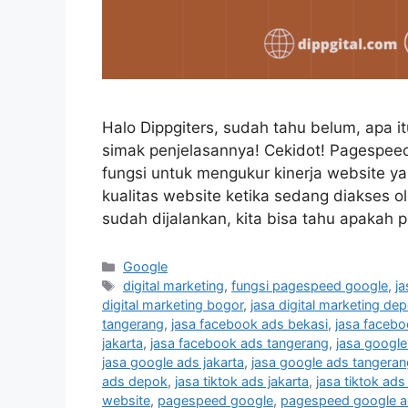
Halo Dippgiters, sudah tahu belum, apa 
simak penjelasannya! Cekidot! Pagespeed
fungsi untuk mengukur kinerja website ya
kualitas website ketika sedang diakses o
sudah dijalankan, kita bisa tahu apakah
Google
digital marketing
,
fungsi pagespeed google
,
ja
digital marketing bogor
,
jasa digital marketing de
tangerang
,
jasa facebook ads bekasi
,
jasa faceb
jakarta
,
jasa facebook ads tangerang
,
jasa google
jasa google ads jakarta
,
jasa google ads tangeran
ads depok
,
jasa tiktok ads jakarta
,
jasa tiktok ad
website
,
pagespeed google
,
pagespeed google a