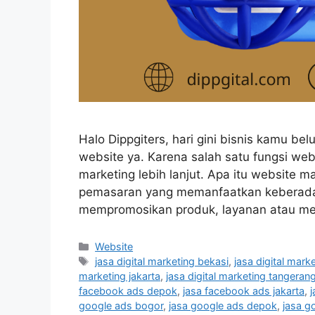
Halo Dippgiters, hari gini bisnis kamu b
website ya. Karena salah satu fungsi web
marketing lebih lanjut. Apa itu website m
pemasaran yang memanfaatkan keberada
mempromosikan produk, layanan atau me
Website
jasa digital marketing bekasi
,
jasa digital mark
marketing jakarta
,
jasa digital marketing tangeran
facebook ads depok
,
jasa facebook ads jakarta
,
google ads bogor
,
jasa google ads depok
,
jasa g