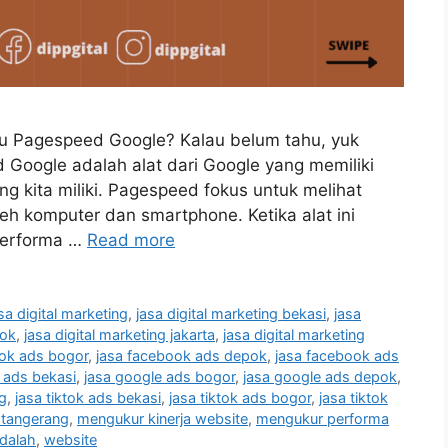
itu Pagespeed Google? Kalau belum tahu, yuk
 Google adalah alat dari Google yang memiliki
ng kita miliki. Pagespeed fokus untuk melihat
leh komputer dan smartphone. Ketika alat ini
 performa …
Read more
sa digital marketing
,
jasa digital marketing bekasi
,
jasa
pok
,
jasa digital marketing jakarta
,
jasa digital marketing
ook ads bogor
,
jasa facebook ads depok
,
jasa facebook ads
 ads bekasi
,
jasa google ads bogor
,
jasa google ads depok
,
g
,
jasa tiktok ads bekasi
,
jasa tiktok ads bogor
,
jasa tiktok
s tangerang
,
mengukur kinerja website
,
mengukur performa
dalah
,
website