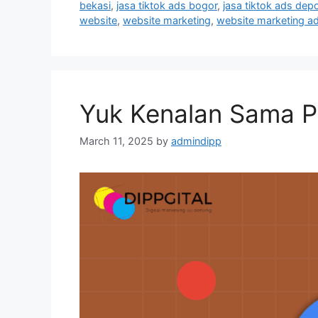
bekasi
,
jasa tiktok ads bogor
,
jasa tiktok ads dep
website
,
website marketing
,
website marketing a
Yuk Kenalan Sama 
March 11, 2025
by
admindipp