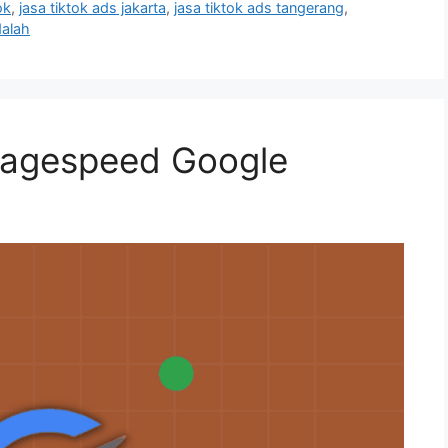
ok
,
jasa tiktok ads jakarta
,
jasa tiktok ads tangerang
,
dalah
Pagespeed Google