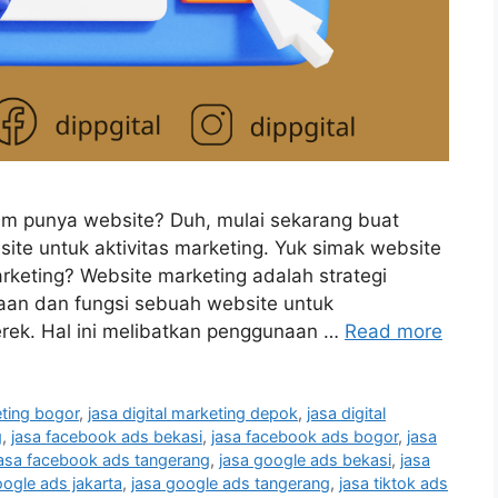
elum punya website? Duh, mulai sekarang buat
site untuk aktivitas marketing. Yuk simak website
arketing? Website marketing adalah strategi
an dan fungsi sebuah website untuk
rek. Hal ini melibatkan penggunaan …
Read more
eting bogor
,
jasa digital marketing depok
,
jasa digital
g
,
jasa facebook ads bekasi
,
jasa facebook ads bogor
,
jasa
jasa facebook ads tangerang
,
jasa google ads bekasi
,
jasa
oogle ads jakarta
,
jasa google ads tangerang
,
jasa tiktok ads