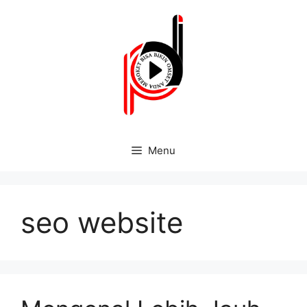
Menu
seo website