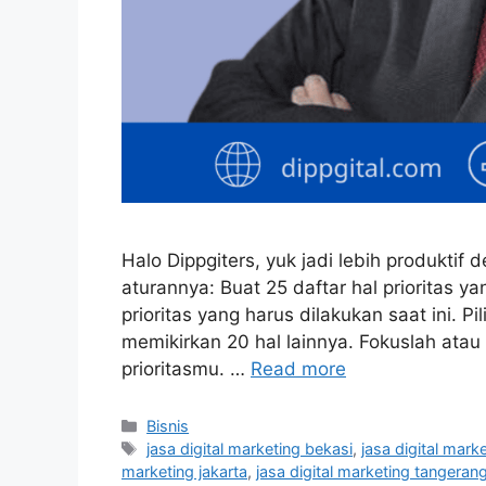
Halo Dippgiters, yuk jadi lebih produktif 
aturannya: Buat 25 daftar hal prioritas y
prioritas yang harus dilakukan saat ini. Pi
memikirkan 20 hal lainnya. Fokuslah ata
prioritasmu. …
Read more
Bisnis
jasa digital marketing bekasi
,
jasa digital mark
marketing jakarta
,
jasa digital marketing tangeran