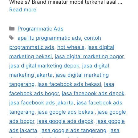
Wheels? Brand miniatur mobil terkenal asal …
Read more
Programmatic Ads
apa itu programmatic ads
,
contoh
programmatic ads
,
hot wheels
,
jasa digital
marketing bekasi
,
jasa digital marketing bogor
,
jasa digital marketing depok
,
jasa digital
marketing jakarta
,
jasa digital marketing
tangerang
,
jasa facebook ads bekasi
,
jasa
facebook ads bogor
,
jasa facebook ads depok
,
jasa facebook ads jakarta
,
jasa facebook ads
tangerang
,
jasa google ads bekasi
,
jasa google
ads bogor
,
jasa google ads depok
,
jasa google
ads jakarta
,
jasa google ads tangerang
,
jasa