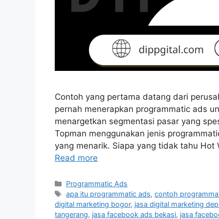
Contoh yang pertama datang dari perusah
pernah menerapkan programmatic ads unt
menargetkan segmentasi pasar yang spesi
Topman menggunakan jenis programmatic 
yang menarik. Siapa yang tidak tahu Hot 
Read more
Programmatic Ads
apa itu programmatic ads
,
contoh programmat
digital marketing bogor
,
jasa digital marketing de
tangerang
,
jasa facebook ads bekasi
,
jasa faceb