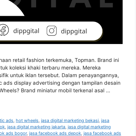
aan retail fashion terkemuka, Topman. Brand ini
uk koleksi khaki terbaru mereka. Mereka
fik untuk iklan tersebut. Dalam penayangannya,
ads display advertising dengan tampilan desain
Wheels? Brand miniatur mobil terkenal asal …
ic ads
,
hot wheels
,
jasa digital marketing bekasi
,
jasa
pok
,
jasa digital marketing jakarta
,
jasa digital marketing
ook ads bogor
,
jasa facebook ads depok
,
jasa facebook ads