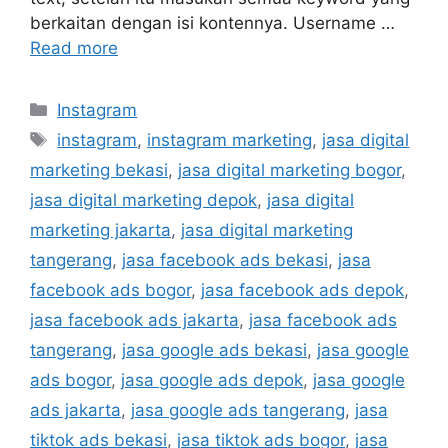
berkaitan dengan isi kontennya. Username …
Read more
Instagram
instagram
,
instagram marketing
,
jasa digital
marketing bekasi
,
jasa digital marketing bogor
,
jasa digital marketing depok
,
jasa digital
marketing jakarta
,
jasa digital marketing
tangerang
,
jasa facebook ads bekasi
,
jasa
facebook ads bogor
,
jasa facebook ads depok
,
jasa facebook ads jakarta
,
jasa facebook ads
tangerang
,
jasa google ads bekasi
,
jasa google
ads bogor
,
jasa google ads depok
,
jasa google
ads jakarta
,
jasa google ads tangerang
,
jasa
tiktok ads bekasi
,
jasa tiktok ads bogor
,
jasa