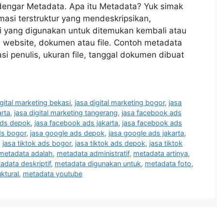
ndengar Metadata. Apa itu Metadata? Yuk simak
masi terstruktur yang mendeskripsikan,
 yang digunakan untuk ditemukan kembali atau
 website, dokumen atau file. Contoh metadata
i penulis, ukuran file, tanggal dokumen dibuat
igital marketing bekasi
,
jasa digital marketing bogor
,
jasa
arta
,
jasa digital marketing tangerang
,
jasa facebook ads
ads depok
,
jasa facebook ads jakarta
,
jasa facebook ads
ds bogor
,
jasa google ads depok
,
jasa google ads jakarta
,
,
jasa tiktok ads bogor
,
jasa tiktok ads depok
,
jasa tiktok
metadata adalah
,
metadata administratif
,
metadata artinya
,
adata deskriptif
,
metadata digunakan untuk
,
metadata foto
,
ktural
,
metadata youtube