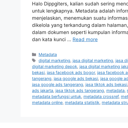
Halo Dippgiters, kalian sudah sering me
untuk lengkapnya. Metadata adalah infor
menjelaskan, menemukan suatu informasi
dikelola yang terkandung dalam halaman,
dalam dokumen seperti kumpulan informas
dan kata kunci …
Read more
Metadata
digital marketing
,
jasa digital marketing
,
jasa d
digital marketing depok
,
jasa digital marketing jak
bekasi
,
jasa facebook ads bogor
,
jasa facebook 
tangerang
,
jasa google ads bekasi
,
jasa google a
jasa google ads tangerang
,
jasa tiktok ads bekasi
ads jakarta
,
jasa tiktok ads tangerang
,
metadata
,
metadata berfungsi untuk
,
metadata crossref
,
met
metadata online
,
metadata statistik
,
metadata stru