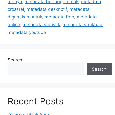
artinya
,
metadata berfungsi untuk
,
metadata
crossref
,
metadata deskriptif
,
metadata
digunakan untuk
,
metadata foto
,
metadata
online
,
metadata statistik
,
metadata struktural
,
metadata youtube
Search
Search
Recent Posts
Dampak Tiktok Shop