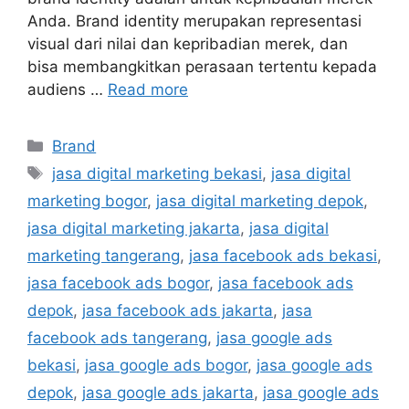
Anda. Brand identity merupakan representasi
visual dari nilai dan kepribadian merek, dan
bisa membangkitkan perasaan tertentu kepada
audiens …
Read more
Brand
jasa digital marketing bekasi
,
jasa digital
marketing bogor
,
jasa digital marketing depok
,
jasa digital marketing jakarta
,
jasa digital
marketing tangerang
,
jasa facebook ads bekasi
,
jasa facebook ads bogor
,
jasa facebook ads
depok
,
jasa facebook ads jakarta
,
jasa
facebook ads tangerang
,
jasa google ads
bekasi
,
jasa google ads bogor
,
jasa google ads
depok
,
jasa google ads jakarta
,
jasa google ads