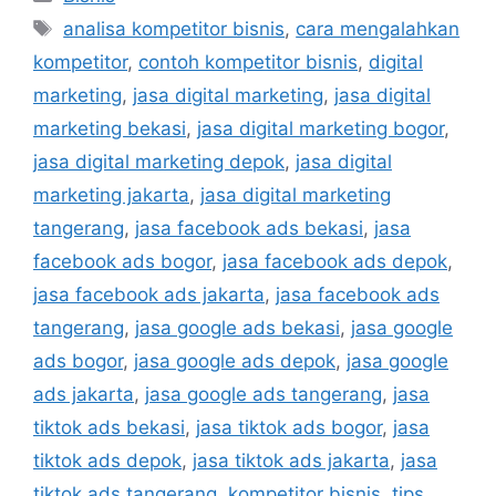
analisa kompetitor bisnis
,
cara mengalahkan
kompetitor
,
contoh kompetitor bisnis
,
digital
marketing
,
jasa digital marketing
,
jasa digital
marketing bekasi
,
jasa digital marketing bogor
,
jasa digital marketing depok
,
jasa digital
marketing jakarta
,
jasa digital marketing
tangerang
,
jasa facebook ads bekasi
,
jasa
facebook ads bogor
,
jasa facebook ads depok
,
jasa facebook ads jakarta
,
jasa facebook ads
tangerang
,
jasa google ads bekasi
,
jasa google
ads bogor
,
jasa google ads depok
,
jasa google
ads jakarta
,
jasa google ads tangerang
,
jasa
tiktok ads bekasi
,
jasa tiktok ads bogor
,
jasa
tiktok ads depok
,
jasa tiktok ads jakarta
,
jasa
tiktok ads tangerang
,
kompetitor bisnis
,
tips