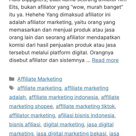
Eits, bukan afiliator yang “wow, murah banget”
itu ya. Hehehe Yang dimaksud afiliator ini
adalah afiliator marketing, yaitu orang yang
memasarkan dan menjual produk atau jasa
orang lain dan seorang afiliator mendapatkan
komisi dari hasil penjualan produk atau jasa
tersebut melalui platform digital. Orangnya
disebut afiliator dan sistemnya …
Read more
Affiliate Marketing
affiliate marketing
,
affiliate marketing
adalah
,
affiliate marketing indonesia
,
affiliate
marketing shopee
,
affiliate marketing tiktok
,
affiliator marketing
,
afiliasi bisnis indonesia
,
bisnis afiliasi
,
digital marketing
,
jasa digital
marketing
,
jasa digital marketing bekasi
,
jasa