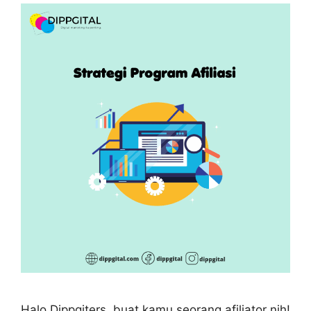
Halo Dippgiters, buat kamu seorang afiliator nih!