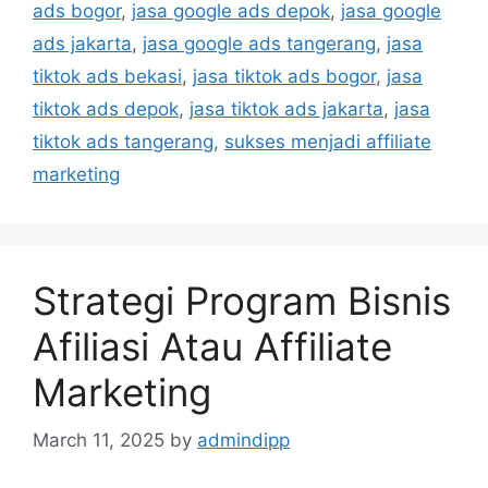
ads bogor
,
jasa google ads depok
,
jasa google
ads jakarta
,
jasa google ads tangerang
,
jasa
tiktok ads bekasi
,
jasa tiktok ads bogor
,
jasa
tiktok ads depok
,
jasa tiktok ads jakarta
,
jasa
tiktok ads tangerang
,
sukses menjadi affiliate
marketing
Strategi Program Bisnis
Afiliasi Atau Affiliate
Marketing
March 11, 2025
by
admindipp