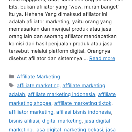
Eits, bukan afiliator yang “wow, murah banget”
itu ya. Hehehe Yang dimaksud afiliator ini
adalah afiliator marketing, yaitu orang yang
memasarkan dan menjual produk atau jasa
orang lain dan seorang afiliator mendapatkan
komisi dari hasil penjualan produk atau jasa
tersebut melalui platform digital. Orangnya
disebut afiliator dan sistemnya …
Read more
Affiliate Marketing
affiliate marketing
,
affiliate marketing
adalah
,
affiliate marketing indonesia
,
affiliate
marketing shopee
,
affiliate marketing tiktok
,
affiliator marketing
,
afiliasi bisnis indonesia
,
bisnis afiliasi
,
digital marketing
,
jasa digital
marketing
,
jasa digital marketing bekasi
,
jasa