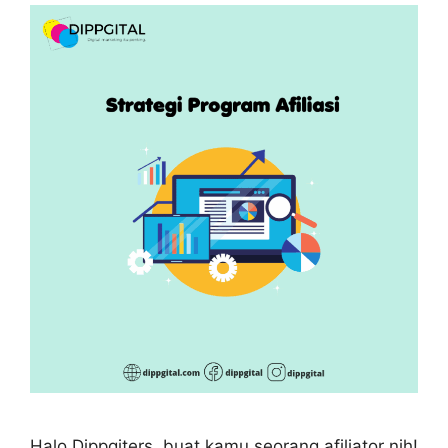
Halo Dippgiters, buat kamu seorang afiliator nih!