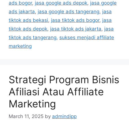
ads bogor
,
jasa google ads depok
,
jasa google
ads jakarta
,
jasa google ads tangerang
,
jasa
tiktok ads bekasi
,
jasa tiktok ads bogor
,
jasa
tiktok ads depok
,
jasa tiktok ads jakarta
,
jasa
tiktok ads tangerang
,
sukses menjadi affiliate
marketing
Strategi Program Bisnis
Afiliasi Atau Affiliate
Marketing
March 11, 2025
by
admindipp