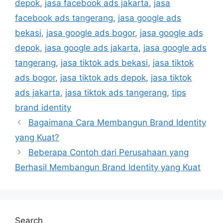
depok
,
jasa facebook ads jakarta
,
jasa
facebook ads tangerang
,
jasa google ads
bekasi
,
jasa google ads bogor
,
jasa google ads
depok
,
jasa google ads jakarta
,
jasa google ads
tangerang
,
jasa tiktok ads bekasi
,
jasa tiktok
ads bogor
,
jasa tiktok ads depok
,
jasa tiktok
ads jakarta
,
jasa tiktok ads tangerang
,
tips
brand identity
Bagaimana Cara Membangun Brand Identity
yang Kuat?
Beberapa Contoh dari Perusahaan yang
Berhasil Membangun Brand Identity yang Kuat
Search