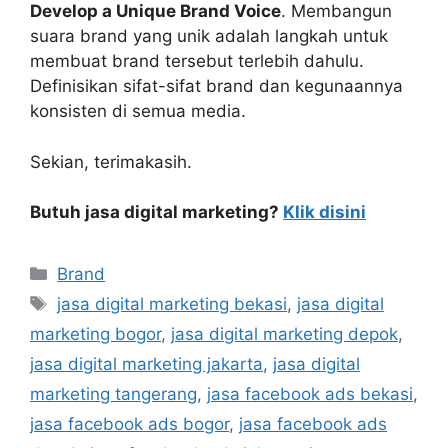
Develop a Unique Brand Voice
. Membangun
suara brand yang unik adalah langkah untuk
membuat brand tersebut terlebih dahulu.
Definisikan sifat-sifat brand dan kegunaannya
konsisten di semua media.
Sekian, terimakasih.
Butuh jasa digital marketing?
Klik disini
Brand
jasa digital marketing bekasi
,
jasa digital
marketing bogor
,
jasa digital marketing depok
,
jasa digital marketing jakarta
,
jasa digital
marketing tangerang
,
jasa facebook ads bekasi
,
jasa facebook ads bogor
,
jasa facebook ads