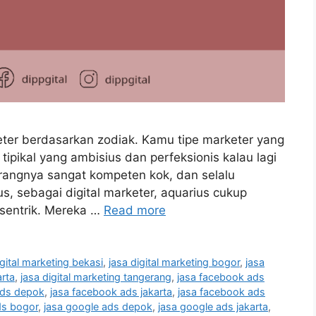
rketer berdasarkan zodiak. Kamu tipe marketer yang
tipikal yang ambisius dan perfeksionis kalau lagi
rangnya sangat kompeten kok, dan selalu
 sebagai digital marketer, aquarius cukup
ksentrik. Mereka …
Read more
igital marketing bekasi
,
jasa digital marketing bogor
,
jasa
arta
,
jasa digital marketing tangerang
,
jasa facebook ads
ads depok
,
jasa facebook ads jakarta
,
jasa facebook ads
ds bogor
,
jasa google ads depok
,
jasa google ads jakarta
,