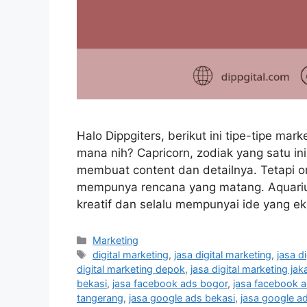
Halo Dippgiters, berikut ini tipe-tipe ma
mana nih? Capricorn, zodiak yang satu ini 
membuat content dan detailnya. Tetapi o
mempunya rencana yang matang. Aquarius,
kreatif dan selalu mempunyai ide yang e
Marketing
digital marketing
,
jasa digital marketing
,
jasa d
digital marketing depok
,
jasa digital marketing jak
bekasi
,
jasa facebook ads bogor
,
jasa facebook 
tangerang
,
jasa google ads bekasi
,
jasa google a