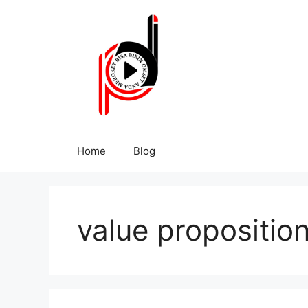
Home
Blog
value propositio