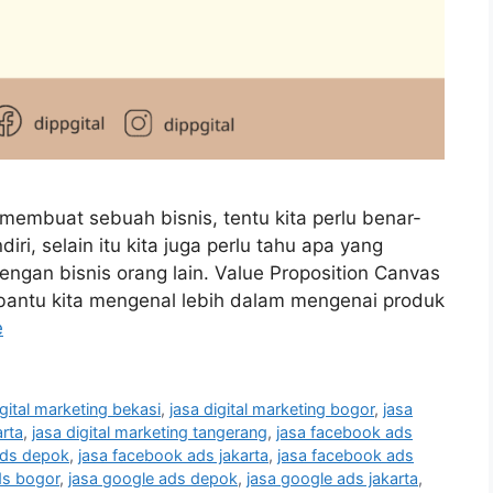
embuat sebuah bisnis, tentu kita perlu benar-
ri, selain itu kita juga perlu tahu apa yang
engan bisnis orang lain. Value Proposition Canvas
antu kita mengenal lebih dalam mengenai produk
e
igital marketing bekasi
,
jasa digital marketing bogor
,
jasa
arta
,
jasa digital marketing tangerang
,
jasa facebook ads
ads depok
,
jasa facebook ads jakarta
,
jasa facebook ads
ds bogor
,
jasa google ads depok
,
jasa google ads jakarta
,