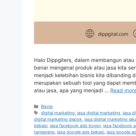
Halo Dippgiters, dalam membangun atau m
benar mengenal produk atau jasa kita sendi
menjadi kelebihan bisnis kita dibanding d
merupakan sebuah tool yang dapat memb
atau jasa, apa yang menjadi …
Read mor
Bisnis
digital marketing
,
jasa digital marketing
,
jasa d
digital marketing depok
,
jasa digital marketing jak
bekasi
,
jasa facebook ads bogor
,
jasa facebook 
tangerang
,
jasa google ads bekasi
,
jasa google a