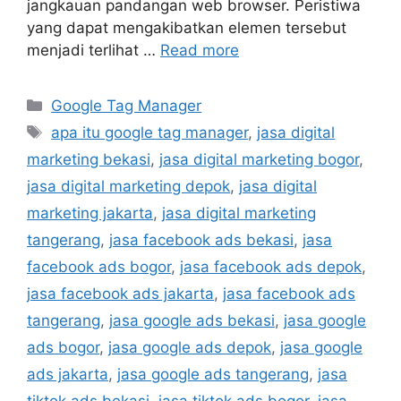
jangkauan pandangan web browser. Peristiwa
yang dapat mengakibatkan elemen tersebut
menjadi terlihat …
Read more
Google Tag Manager
apa itu google tag manager
,
jasa digital
marketing bekasi
,
jasa digital marketing bogor
,
jasa digital marketing depok
,
jasa digital
marketing jakarta
,
jasa digital marketing
tangerang
,
jasa facebook ads bekasi
,
jasa
facebook ads bogor
,
jasa facebook ads depok
,
jasa facebook ads jakarta
,
jasa facebook ads
tangerang
,
jasa google ads bekasi
,
jasa google
ads bogor
,
jasa google ads depok
,
jasa google
ads jakarta
,
jasa google ads tangerang
,
jasa
tiktok ads bekasi
,
jasa tiktok ads bogor
,
jasa