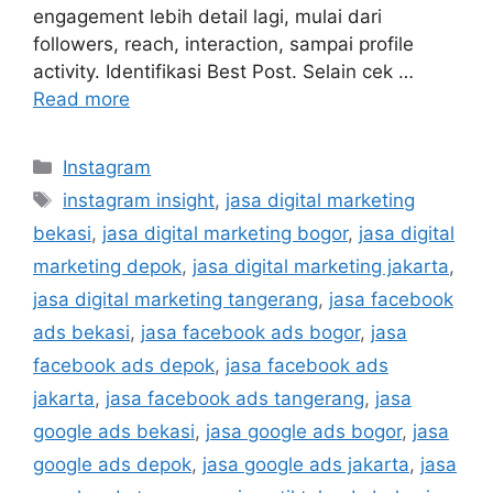
engagement lebih detail lagi, mulai dari
followers, reach, interaction, sampai profile
activity. Identifikasi Best Post. Selain cek …
Read more
Instagram
instagram insight
,
jasa digital marketing
bekasi
,
jasa digital marketing bogor
,
jasa digital
marketing depok
,
jasa digital marketing jakarta
,
jasa digital marketing tangerang
,
jasa facebook
ads bekasi
,
jasa facebook ads bogor
,
jasa
facebook ads depok
,
jasa facebook ads
jakarta
,
jasa facebook ads tangerang
,
jasa
google ads bekasi
,
jasa google ads bogor
,
jasa
google ads depok
,
jasa google ads jakarta
,
jasa