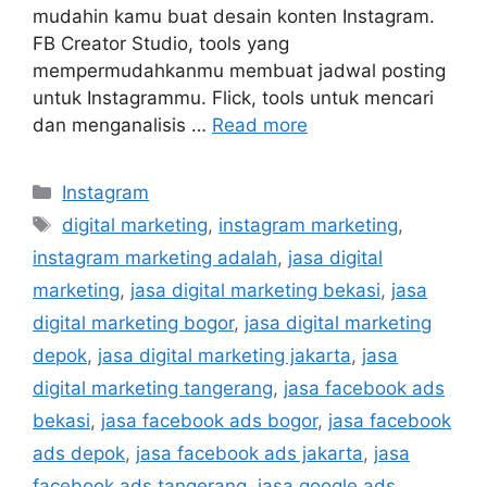
mudahin kamu buat desain konten Instagram.
FB Creator Studio, tools yang
mempermudahkanmu membuat jadwal posting
untuk Instagrammu. Flick, tools untuk mencari
dan menganalisis …
Read more
Instagram
digital marketing
,
instagram marketing
,
instagram marketing adalah
,
jasa digital
marketing
,
jasa digital marketing bekasi
,
jasa
digital marketing bogor
,
jasa digital marketing
depok
,
jasa digital marketing jakarta
,
jasa
digital marketing tangerang
,
jasa facebook ads
bekasi
,
jasa facebook ads bogor
,
jasa facebook
ads depok
,
jasa facebook ads jakarta
,
jasa
facebook ads tangerang
,
jasa google ads