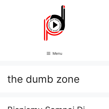
Menu
the dumb zone