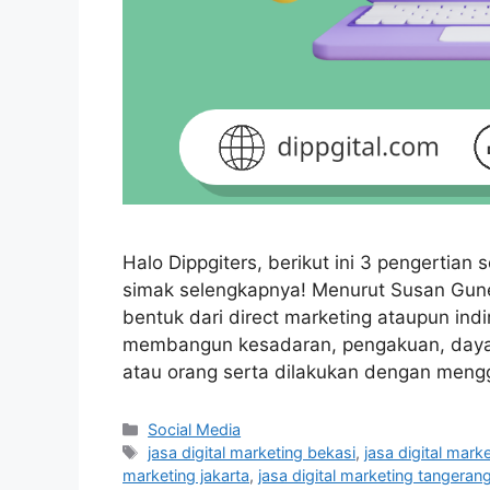
Halo Dippgiters, berikut ini 3 pengertian 
simak selengkapnya! Menurut Susan Guneli
bentuk dari direct marketing ataupun ind
membangun kesadaran, pengakuan, daya i
atau orang serta dilakukan dengan mengg
Social Media
jasa digital marketing bekasi
,
jasa digital mark
marketing jakarta
,
jasa digital marketing tangeran