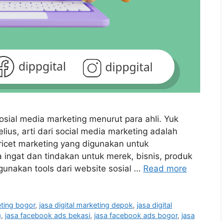
sosial media marketing menurut para ahli. Yuk
us, arti dari social media marketing adalah
iricet marketing yang digunakan untuk
ngat dan tindakan untuk merek, bisnis, produk
unakan tools dari website sosial …
Read more
eting bogor
,
jasa digital marketing depok
,
jasa digital
g
,
jasa facebook ads bekasi
,
jasa facebook ads bogor
,
jasa