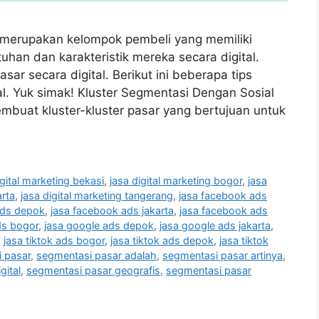
al merupakan kelompok pembeli yang memiliki
utuhan dan karakteristik mereka secara digital.
r secara digital. Berikut ini beberapa tips
l. Yuk simak! Kluster Segmentasi Dengan Sosial
buat kluster-kluster pasar yang bertujuan untuk
igital marketing bekasi
,
jasa digital marketing bogor
,
jasa
arta
,
jasa digital marketing tangerang
,
jasa facebook ads
ads depok
,
jasa facebook ads jakarta
,
jasa facebook ads
ds bogor
,
jasa google ads depok
,
jasa google ads jakarta
,
,
jasa tiktok ads bogor
,
jasa tiktok ads depok
,
jasa tiktok
 pasar
,
segmentasi pasar adalah
,
segmentasi pasar artinya
,
gital
,
segmentasi pasar geografis
,
segmentasi pasar