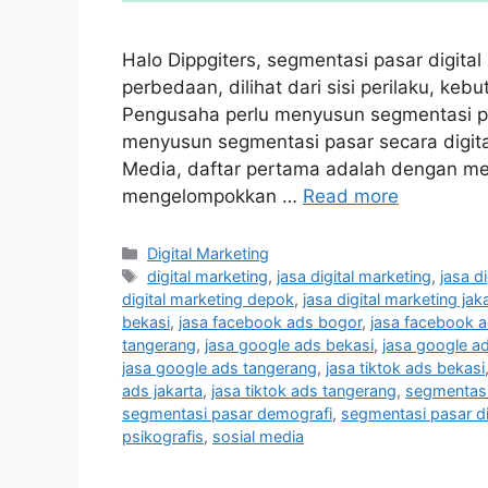
Halo Dippgiters, segmentasi pasar digit
perbedaan, dilihat dari sisi perilaku, keb
Pengusaha perlu menyusun segmentasi pasa
menyusun segmentasi pasar secara digita
Media, daftar pertama adalah dengan mem
mengelompokkan …
Read more
Digital Marketing
digital marketing
,
jasa digital marketing
,
jasa d
digital marketing depok
,
jasa digital marketing jak
bekasi
,
jasa facebook ads bogor
,
jasa facebook 
tangerang
,
jasa google ads bekasi
,
jasa google a
jasa google ads tangerang
,
jasa tiktok ads bekasi
ads jakarta
,
jasa tiktok ads tangerang
,
segmentasi
segmentasi pasar demografi
,
segmentasi pasar di
psikografis
,
sosial media